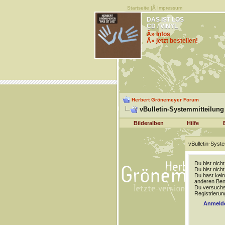
Startseite
|Â
Impressum
DAS IST LOS
CD / VINYL
Â» Infos
Â» jetzt bestellen!
Herbert Grönemeyer Forum
vBulletin-Systemmitteilung
Bilderalben
Hilfe
vBulletin-Syste
Du bist nich
Du bist nich
Du hast kein
anderen Benu
Du versuchst
Registrierun
Anmeld