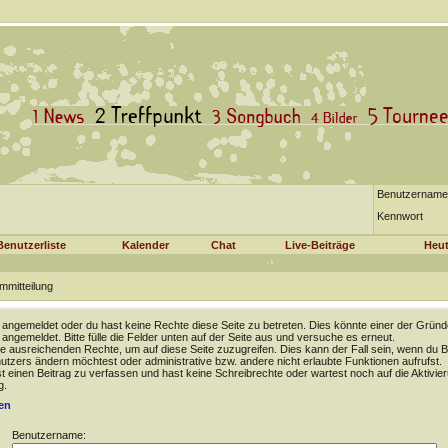
Benutzername
Kennwort
Benutzerliste
Kalender
Chat
Live-Beiträge
Heut
mmitteilung
t angemeldet oder du hast keine Rechte diese Seite zu betreten. Dies könnte einer der Gründ
t angemeldet. Bitte fülle die Felder unten auf der Seite aus und versuche es erneut.
e ausreichenden Rechte, um auf diese Seite zuzugreifen. Dies kann der Fall sein, wenn du B
tzers ändern möchtest oder administrative bzw. andere nicht erlaubte Funktionen aufrufst.
 einen Beitrag zu verfassen und hast keine Schreibrechte oder wartest noch auf die Aktivie
g.
en
Benutzername: