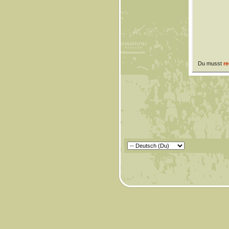
Du musst
re