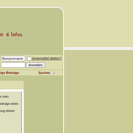
Angemeldet bleiben?
ige Beiträge
Suchen
e sein:
eiträge eines
rung deiner