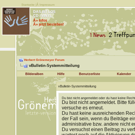
Startseite
|Â
Impressum
DAS IST LOS
CD / VINYL
Â» Infos
Â» jetzt bestellen!
Herbert Grönemeyer Forum
vBulletin-Systemmitteilung
Bilderalben
Hilfe
Benutzerliste
Kalender
vBulletin-Systemmitteilung
Du bist nicht angemeldet oder du hast keine Recht
Du bist nicht angemeldet. Bitte fül
versuche es erneut.
Du hast keine ausreichenden Rech
der Fall sein, wenn du Beiträge 
administrative bzw. andere nicht e
Du versuchst einen Beitrag zu ver
wartest noch auf die Aktivierung d