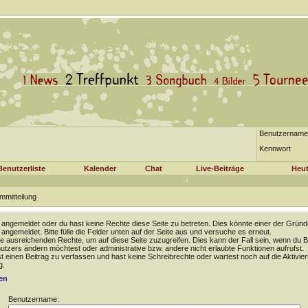
Benutzername
Kennwort
Benutzerliste
Kalender
Chat
Live-Beiträge
Heut
mmitteilung
t angemeldet oder du hast keine Rechte diese Seite zu betreten. Dies könnte einer der Gründ
t angemeldet. Bitte fülle die Felder unten auf der Seite aus und versuche es erneut.
e ausreichenden Rechte, um auf diese Seite zuzugreifen. Dies kann der Fall sein, wenn du B
tzers ändern möchtest oder administrative bzw. andere nicht erlaubte Funktionen aufrufst.
 einen Beitrag zu verfassen und hast keine Schreibrechte oder wartest noch auf die Aktivie
g.
en
Benutzername: