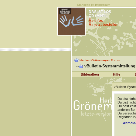
Startseite
|Â
Impressum
DAS IST LOS
CD / VINYL
Â» Infos
Â» jetzt bestellen!
Herbert Grönemeyer Forum
vBulletin-Systemmitteilung
Bilderalben
Hilfe
vBulletin-Syste
Du bist nich
Du bist nich
Du hast kein
anderen Benu
Du versuchst
Registrierun
Anmeld