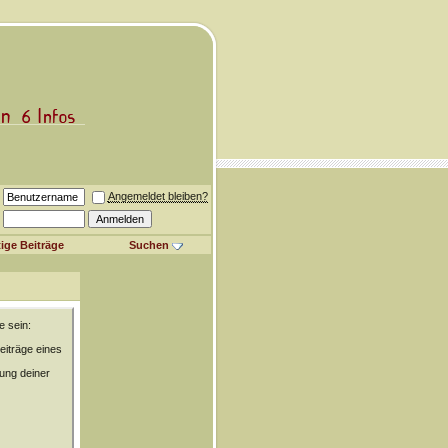
Angemeldet bleiben?
ige Beiträge
Suchen
e sein:
eiträge eines
rung deiner