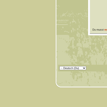
Du musst
re