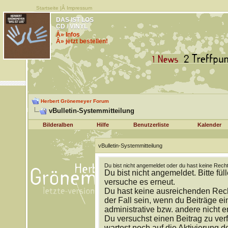
Startseite
|Â
Impressum
DAS IST LOS
CD / VINYL
Â» Infos
Â» jetzt bestellen!
Herbert Grönemeyer Forum
vBulletin-Systemmitteilung
Bilderalben
Hilfe
Benutzerliste
Kalender
vBulletin-Systemmitteilung
Du bist nicht angemeldet oder du hast keine Recht
Du bist nicht angemeldet. Bitte fül
versuche es erneut.
Du hast keine ausreichenden Rech
der Fall sein, wenn du Beiträge 
administrative bzw. andere nicht e
Du versuchst einen Beitrag zu ver
wartest noch auf die Aktivierung d