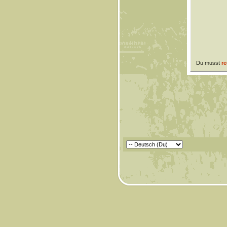
Du musst
re