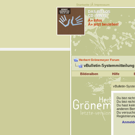
Startseite
|Â
Impressum
DAS IST LOS
CD / VINYL
Â» Infos
Â» jetzt bestellen!
Herbert Grönemeyer Forum
vBulletin-Systemmitteilung
Bilderalben
Hilfe
vBulletin-Syste
Du bist nich
Du bist nich
Du hast kein
anderen Benu
Du versuchst
Registrierun
Anmeld