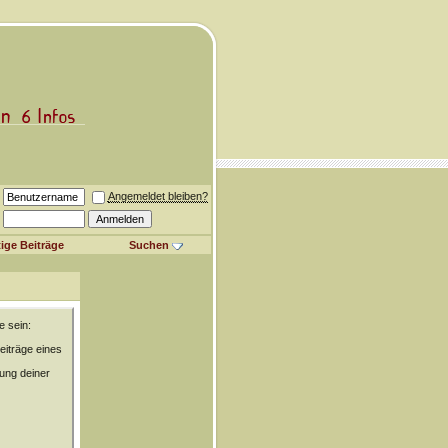
Angemeldet bleiben?
ige Beiträge
Suchen
e sein:
eiträge eines
rung deiner