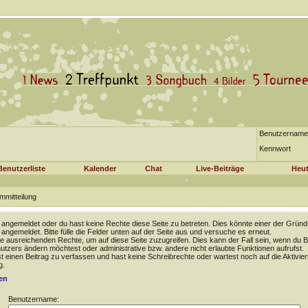
Benutzername
Kennwort
Benutzerliste
Kalender
Chat
Live-Beiträge
Heut
mmitteilung
t angemeldet oder du hast keine Rechte diese Seite zu betreten. Dies könnte einer der Gründ
t angemeldet. Bitte fülle die Felder unten auf der Seite aus und versuche es erneut.
e ausreichenden Rechte, um auf diese Seite zuzugreifen. Dies kann der Fall sein, wenn du B
tzers ändern möchtest oder administrative bzw. andere nicht erlaubte Funktionen aufrufst.
 einen Beitrag zu verfassen und hast keine Schreibrechte oder wartest noch auf die Aktivie
g.
en
Benutzername: