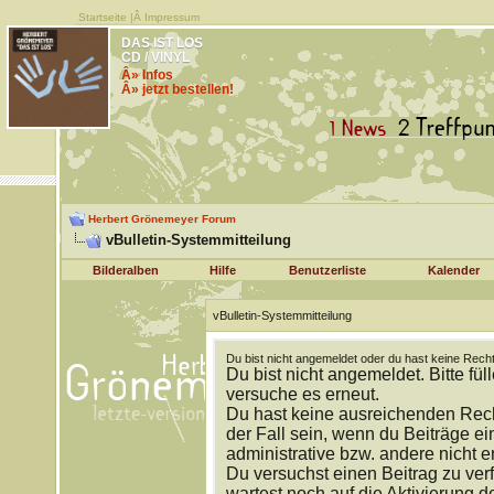
Startseite
|Â
Impressum
DAS IST LOS
CD / VINYL
Â» Infos
Â» jetzt bestellen!
Herbert Grönemeyer Forum
vBulletin-Systemmitteilung
Bilderalben
Hilfe
Benutzerliste
Kalender
vBulletin-Systemmitteilung
Du bist nicht angemeldet oder du hast keine Recht
Du bist nicht angemeldet. Bitte fül
versuche es erneut.
Du hast keine ausreichenden Rech
der Fall sein, wenn du Beiträge 
administrative bzw. andere nicht e
Du versuchst einen Beitrag zu ver
wartest noch auf die Aktivierung d