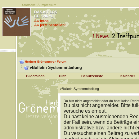
Startseite
|Â
Impressum
DAS IST LOS
CD / VINYL
Â» Infos
Â» jetzt bestellen!
Herbert Grönemeyer Forum
vBulletin-Systemmitteilung
Bilderalben
Hilfe
Benutzerliste
Kalender
vBulletin-Systemmitteilung
Du bist nicht angemeldet oder du hast keine Recht
Du bist nicht angemeldet. Bitte fül
versuche es erneut.
Du hast keine ausreichenden Rech
der Fall sein, wenn du Beiträge 
administrative bzw. andere nicht e
Du versuchst einen Beitrag zu ver
wartest noch auf die Aktivierung d