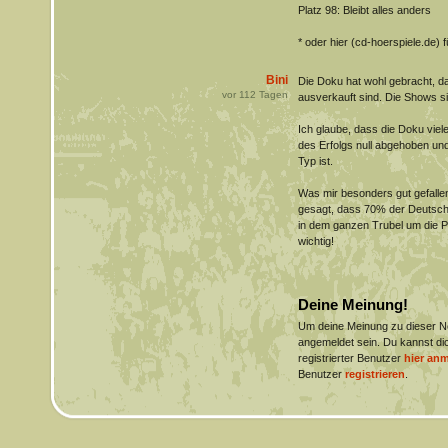
Platz 98: Bleibt alles anders
* oder hier (cd-hoerspiele.de)
Bini
Die Doku hat wohl gebracht, das
vor
112
Tagen
ausverkauft sind. Die Shows s
Ich glaube, dass die Doku viele
des Erfolgs null abgehoben und
Typ ist.
Was mir besonders gut gefallen
gesagt, dass 70% der Deutsche
in dem ganzen Trubel um die Part
wichtig!
Deine Meinung!
Um deine Meinung zu dieser 
angemeldet sein. Du kannst dic
registrierter Benutzer
hier an
Benutzer
registrieren
.