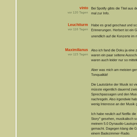
vinto
Bei Spotify gibts die Titel aus 
vor
120
Tagen
mal zur Info.
Leuchtturm
Habe es grad geschaut und sc
vor
116
Tagen
Erinnerungen. Herbert ist ein 
unendlich auf die Konzerte im 
Maximilianus
Also ich fand die Doku ja eine 
vor
115
Tagen
waren ein paar seltene Ausschni
waren auch leider nur so mitte
Aber was mich am meisten gene
Tonqualität!
Die Lautstärke der Musik ist v
müsste eigentlich dauernd zwi
Sprechpassagen und den Musik
nachregeln. Also irgendwie ha
wenig Interesse an der Musik g
Ich habe neulich auf Netflix di
Story" gesehen, musikalisch so
meinem 5.0 Dynaudio-Lautsprec
gemacht. Dagegen klang die 
einem Badezimmer-Radio.