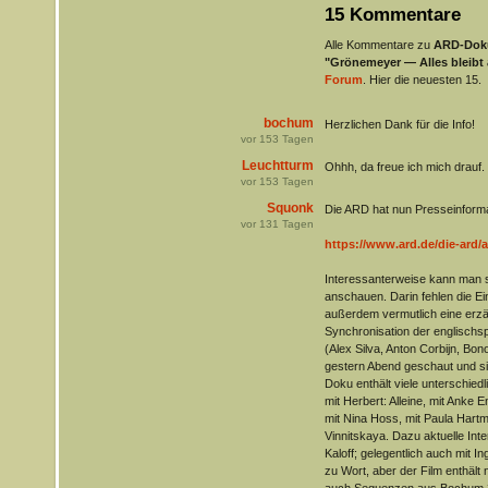
15 Kommentare
Alle Kommentare zu
ARD-Doku
"Grönemeyer — Alles bleibt
Forum
. Hier die neuesten 15.
bochum
Herzlichen Dank für die Info!
vor
153
Tagen
Leuchtturm
Ohhh, da freue ich mich drauf. 
vor
153
Tagen
Squonk
Die ARD hat nun Presseinformat
vor
131
Tagen
https://www.ard.de/die-ard/a
Interessanterweise kann man si
anschauen. Darin fehlen die E
außerdem vermutlich eine erzä
Synchronisation der englischs
(Alex Silva, Anton Corbijn, Bo
gestern Abend geschaut und sie
Doku enthält viele unterschied
mit Herbert: Alleine, mit Anke 
mit Nina Hoss, mit Paula Hartm
Vinnitskaya. Dazu aktuelle Inte
Kaloff; gelegentlich auch mit 
zu Wort, aber der Film enthält