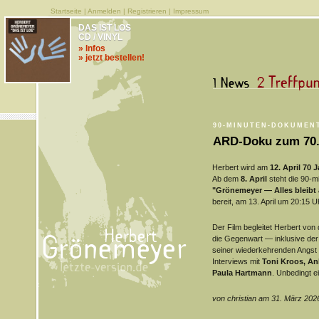
Startseite
|
Anmelden
|
Registrieren
|
Impressum
DAS IST LOS
CD / VINYL
» Infos
» jetzt bestellen!
90-MINUTEN-DOKUMENT
ARD-Doku zum 70. 
Herbert wird am
12. April 70 J
Ab dem
8. April
steht die 90-m
"Grönemeyer — Alles bleibt
bereit, am 13. April um 20:15 U
Der Film begleitet Herbert von 
die Gegenwart — inklusive de
seiner wiederkehrenden Angst vo
Interviews mit
Toni Kroos, An
Paula Hartmann
. Unbedingt e
von christian am 31. März 202