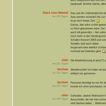
auch Sequenzen aus Bochum 20
topaktuell. Schöne Sache, alles
Stück vom Himmel
Das und der Zeitstempel bei d
vor
131
Tagen
Auto werden sicherlich bis zur 
ist ja noch etwas Zeit.
Genau, das wäre schön gewes
zu Wort gekommen wäre. Der Te
auch toll geworden – hier wäre
noch mehr in den Vordergrund
Schalke-Konzert 2003 und vom
Schalke sind auch dabei.
Insgesamt eine wirklich schön
nochmal auf Zeitreise geht.
vinto
Die Arbeitsfassung ist jetzt(?
vor
131
Tagen
bochum
Wunderschön! Ich habe sie jetz
vor
131
Tagen
einfach nur genossen.
bochum
Passwort benötigt es nur für 
vor
131
Tagen
konnte ich ohne anschauen, im 
vinto
Gefunden, danke! Wahnsinn! Wa
vor
130
Tagen
Ausschnitte, die hat man scho
sind Sachen dabei ... Wahnsinn