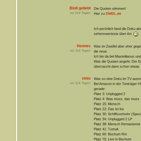
Bloß geliebt
Die Quoten stimmen!
vor
114
Tagen
Hier zu
DWDL.de
Ich perönlich fand die Doku abso
sehenswerteste über ihn.
Hennes
Was im Zweifel aber eher gegen
vor
114
Tagen
die neue.
Ich bin da bei Maximilianus un
Was die Quoten angeht: Der Erf
überrascht dann schon etwas
vinto
Was so eine Doku im TV ausm
vor
114
Tagen
Bei Amazon in der Tonträger-Hit
gerade:
Platz 3: Unplugged 2
Platz 4: Was muss, das muss
Platz 15: Mensch
Platz 22: Das ist los
Platz 30: Schiffsverkehr (Specia
Platz 34: Unplugged 2 LP
Platz 38: Mensch Remastered
Platz 41: Tumult
Platz 60: Bochum Rm
Platz 75: Live in Bochum