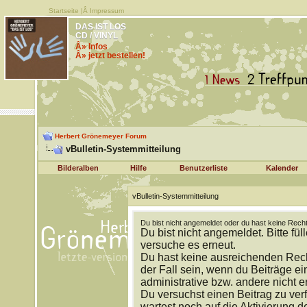
Startseite
|Â
Impressum
DAS IST LOS
CD / VINYL
Â» Infos
Â» jetzt bestellen!
Herbert Grönemeyer Forum
vBulletin-Systemmitteilung
Bilderalben
Hilfe
Benutzerliste
Kalender
vBulletin-Systemmitteilung
Du bist nicht angemeldet oder du hast keine Recht
Du bist nicht angemeldet. Bitte fül
versuche es erneut.
Du hast keine ausreichenden Rech
der Fall sein, wenn du Beiträge 
administrative bzw. andere nicht e
Du versuchst einen Beitrag zu ver
wartest noch auf die Aktivierung d