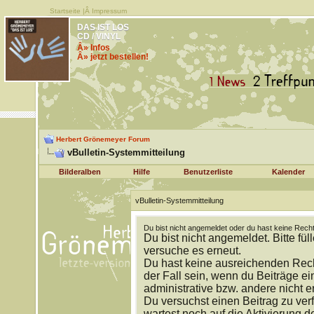
Startseite
|Â
Impressum
DAS IST LOS
CD / VINYL
Â» Infos
Â» jetzt bestellen!
Herbert Grönemeyer Forum
vBulletin-Systemmitteilung
Bilderalben
Hilfe
Benutzerliste
Kalender
vBulletin-Systemmitteilung
Du bist nicht angemeldet oder du hast keine Recht
Du bist nicht angemeldet. Bitte fül
versuche es erneut.
Du hast keine ausreichenden Rech
der Fall sein, wenn du Beiträge 
administrative bzw. andere nicht e
Du versuchst einen Beitrag zu ver
wartest noch auf die Aktivierung d