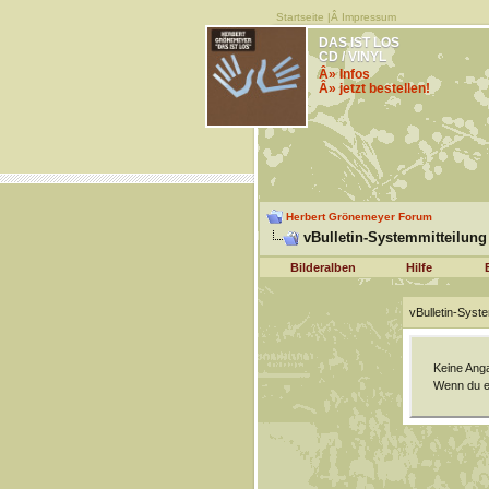
Startseite
|Â
Impressum
DAS IST LOS
CD / VINYL
Â» Infos
Â» jetzt bestellen!
Herbert Grönemeyer Forum
vBulletin-Systemmitteilung
Bilderalben
Hilfe
vBulletin-Syste
Keine Ang
Wenn du ei