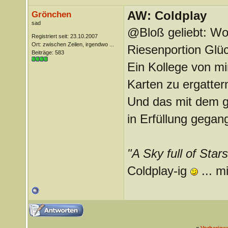
AW: Coldplay
Grönchen
sad
@Bloß geliebt: Wo
Registriert seit: 23.10.2007
Ort: zwischen Zeilen, irgendwo ...
Riesenportion Glüc
Beiträge: 583
Ein Kollege von mir
Karten zu ergattern
Und das mit dem 
in Erfüllung gegang
"A Sky full of Stars
Coldplay-ig
... m