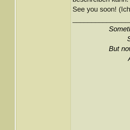
See you soon! (Ich 
_______________
Somethi
But now