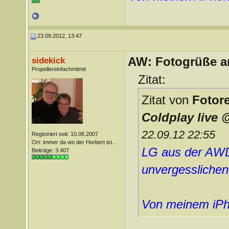
23.09.2012, 13:47
AW: Fotogrüße a
sidekick
Propellereinfachmitmir
Zitat:
Zitat von
Fotore
Coldplay live
22.09.12 22:55
Registriert seit: 10.06.2007
Ort: immer da wo der Herbert ist...
LG aus der AWD
Beiträge: 3.407
unvergessliche
Von meinem iPh