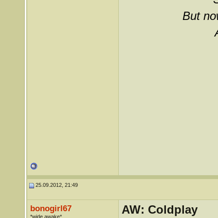
But now
25.09.2012, 21:49
AW: Coldplay
bonogirl67
*wide awake*