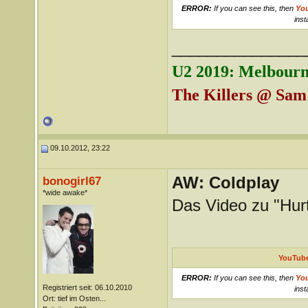
ERROR:
If you can see this, then
Yo
inst
_______________
U2 2019: Melbourn
The Killers @ Sam'
09.10.2012, 23:22
AW: Coldplay
bonogirl67
*wide awake*
Das Video zu "Hur
YouTube
ERROR:
If you can see this, then
Yo
Registriert seit: 06.10.2010
inst
Ort: tief im Osten...