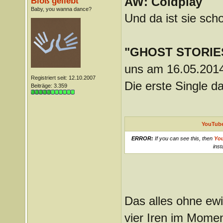
AW: Coldplay
Bloß geliebt
Baby, you wanna dance?
Und da ist sie sch
"GHOST STORIE
uns am 16.05.201
Registriert seit: 12.10.2007
Die erste Single da
Beiträge: 3.359
YouTube
ERROR:
If you can see this, then
Yo
inst
Das alles ohne ewi
vier Iren im Momen