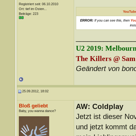
Registriert seit: 06.10.2010
Ort: tief im Osten...
YouTube
Beiträge: 223
ERROR:
If you can see this, then
Yo
inst
_______________
U2 2019: Melbourn
The Killers @ Sam'
Geändert von bono
25.09.2012, 18:02
AW: Coldplay
Bloß geliebt
Baby, you wanna dance?
Jetzt ist dieser N
und jetzt kommt d