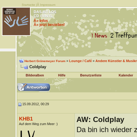
Startseite
|Â
Impressum
DAS IST LOS
CD / VINYL
Â» Infos
Â» jetzt bestellen!
»
Lounge / Café
»
Andere Künstler & Musik
Herbert Grönemeyer Forum
Coldplay
Bilderalben
Hilfe
Benutzerliste
Kalender
15.09.2012, 00:29
AW: Coldplay
KHB1
Auf dem Weg zum Meer :)
Da bin ich wieder