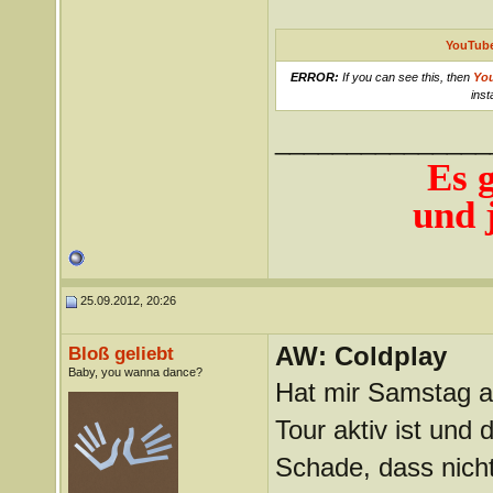
YouTube
ERROR:
If you can see this, then
Yo
inst
_______________
Es 
und j
25.09.2012, 20:26
AW: Coldplay
Bloß geliebt
Baby, you wanna dance?
Hat mir Samstag a
Tour aktiv ist und 
Schade, dass nicht