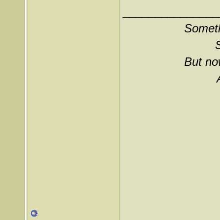
_______________
Somethi
But now