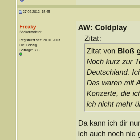
27.09.2012, 15:45
AW: Coldplay
Freaky
Bäckermeister
Zitat:
Registriert seit: 20.01.2003
Ort: Leipzig
Zitat von
Bloß g
Beiträge: 335
Noch kurz zur T
Deutschland. Ic
Das waren mit A
Konzerte, die i
ich nicht mehr ü
Da kann ich dir n
ich auch noch nie