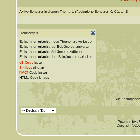
«
Vorherige
Aktive Benutzer in diesem Thema: 1
(Registrierte Benutzer: 0, Gäste: 1)
Forumregeln
Es ist Ihnen
erlaubt
, neue Themen zu verfassen.
Es ist Ihnen
erlaubt
, auf Beiträge zu antworten.
Es ist Ihnen
erlaubt
, Anhänge anzufügen.
Es ist Ihnen
erlaubt
, Ihre Beiträge zu bearbeiten.
vB Code
ist
an
.
Smileys
sind
an
.
[IMG]
Code ist
an
.
HTML-Code ist
aus
.
Alle Zeitangaben
Powered by vBu
Copyright ©2000