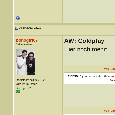
06.10.2012, 23:12
AW: Coldplay
bonogirl67
*wide awake*
Hier noch mehr:
YouTube
ERROR:
If you can see this, then
Yo
Registriert seit: 06.10.2010
inst
Ort: tief im Osten...
Beiträge: 223
YouTube