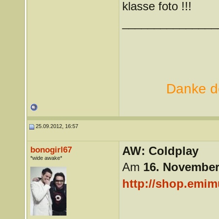
klasse foto !!!
_______________
Danke de
25.09.2012, 16:57
AW: Coldplay
bonogirl67
*wide awake*
Am
16. Novembe
http://shop.emim