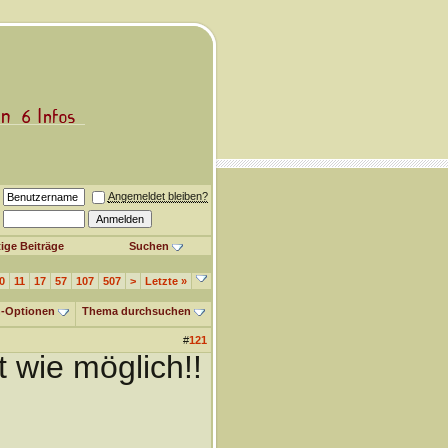
Angemeldet bleiben?
ige Beiträge
Suchen
0
11
17
57
107
507
>
Letzte
»
-Optionen
Thema durchsuchen
#
121
t wie möglich!!