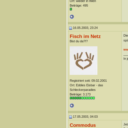
Ort: wieder in Wien
Beiträge: 495
16.05.2003, 23:24
Fisch im Netz
Die
spä
Bist du da?!?
ww
__
In 
Registriert seit: 09.02.2001
Ort: Eddies Eisbar - das
Schleckerparadies
Beiträge: 3.173
17.05.2003, 04:03
Commodus
Jet