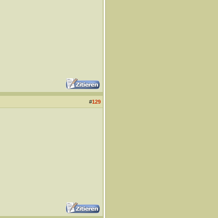
#
129