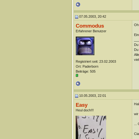
07.05.2003, 20:42
Commodus
Oh 
Erfahrener Benutzer
Ein
__
Du 
Du 
All
vie
Registriert seit: 23.02.2003
Ort: Paderborn
Beiträge: 505
10.05.2003, 22:01
Easy
Hal
Heul doch!!!
wir
...
Cia