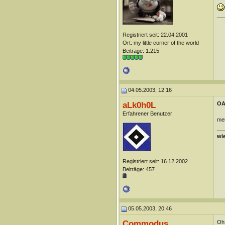
__
Registriert seit: 22.04.2001
Ort: my little corner of the world
Beiträge: 1.215
04.05.2003, 12:16
aLk0h0L
OA
Erfahrener Benutzer
men
__
wie
Registriert seit: 16.12.2002
Beiträge: 457
05.05.2003, 20:46
Commodus
Oh 