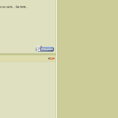
s nicht... Sie fehlt...
#
124