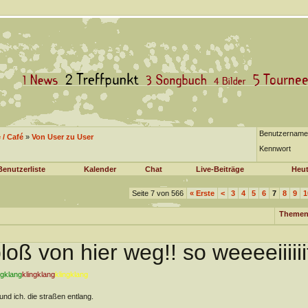
Benutzername
/ Café
»
Von User zu User
Kennwort
Benutzerliste
Kalender
Chat
Live-Beiträge
Heut
Seite 7 von 566
«
Erste
<
3
4
5
6
7
8
9
1
Themen
loß von hier weg!! so weeeeiiiiii
ngklang
klingklang
klingklang
und ich. die straßen entlang.