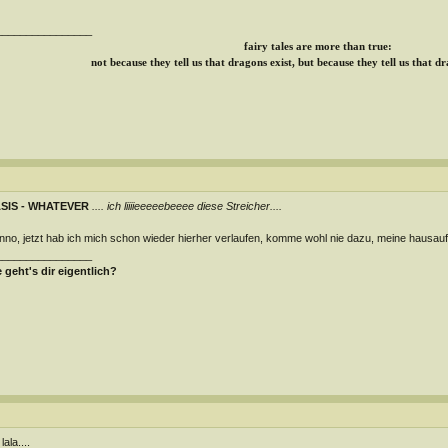
________________
fairy tales are more than true:
not because they tell us that dragons exist, but because they tell us that d
SIS - WHATEVER
.... ich liiiieeeeebeeee diese Streicher....
no, jetzt hab ich mich schon wieder hierher verlaufen, komme wohl nie dazu, meine hausauf
________________
 geht's dir eigentlich?
lala....