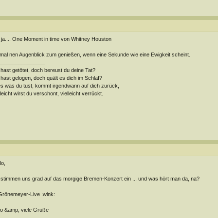
ja.... One Moment in time von Whitney Houston
mal nen Augenblick zum genießen, wenn eine Sekunde wie eine Ewigkeit scheint.
________________
hast getötet, doch bereust du deine Tat?
hast gelogen, doch quält es dich im Schlaf?
es was du tust, kommt irgendwann auf dich zurück,
lleicht wirst du verschont, vielleicht verrückt.
lo,
 stimmen uns grad auf das morgige Bremen-Konzert ein ... und was hört man da, na?
 Grönemeyer-Live :wink:
o &amp; viele Grüße