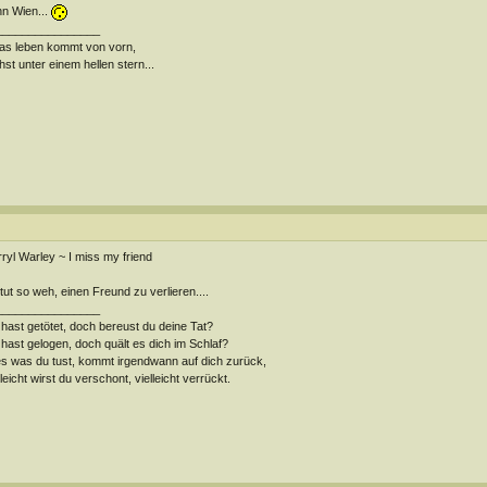
n Wien...
________________
das leben kommt von vorn,
hst unter einem hellen stern...
ryl Warley ~ I miss my friend
tut so weh, einen Freund zu verlieren....
________________
hast getötet, doch bereust du deine Tat?
hast gelogen, doch quält es dich im Schlaf?
es was du tust, kommt irgendwann auf dich zurück,
lleicht wirst du verschont, vielleicht verrückt.