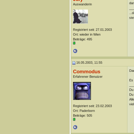
dan
Auswanderin
__
...
ste
Registriert seit: 27.01.2003
Ort: wieder in Wien
Beiträge: 495
16.05.2003, 11:55
Commodus
Dar
Erfahrener Benutzer
Es 
__
Du 
Du 
All
vie
Registriert seit: 23.02.2003
Ort: Paderborn
Beiträge: 505