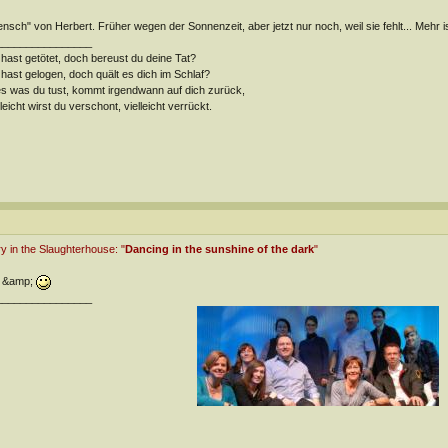
nsch" von Herbert. Früher wegen der Sonnenzeit, aber jetzt nur noch, weil sie fehlt... Mehr ist e
________________
hast getötet, doch bereust du deine Tat?
hast gelogen, doch quält es dich im Schlaf?
es was du tust, kommt irgendwann auf dich zurück,
lleicht wirst du verschont, vielleicht verrückt.
y in the Slaughterhouse: "
Dancing in the sunshine of the dark
"
&amp;
________________