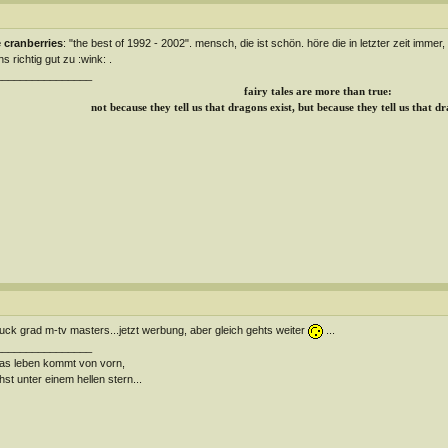
 cranberries
: "the best of 1992 - 2002". mensch, die ist schön. höre die in letzter zeit imme
hs richtig gut zu :wink: .
________________
fairy tales are more than true:
not because they tell us that dragons exist, but because they tell us that d
guck grad m-tv masters...jetzt werbung, aber gleich gehts weiter
...
________________
das leben kommt von vorn,
hst unter einem hellen stern...