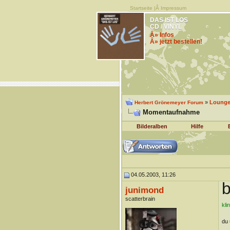
Startseite
|Â
Impressum
DAS IST LOS
CD / VINYL
Â» Infos
Â» jetzt bestellen!
»
Lounge 
Herbert Grönemeyer Forum
Momentaufnahme
Bilderalben
Hilfe
04.05.2003, 11:26
b
junimond
scatterbrain
kli
du 