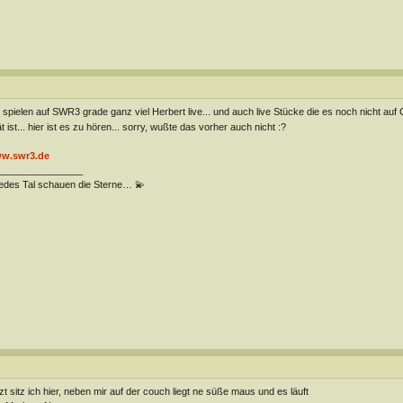
 spielen auf SWR3 grade ganz viel Herbert live... und auch live Stücke die es noch nicht auf
t ist... hier ist es zu hören... sorry, wußte das vorher auch nicht :?
w.swr3.de
________________
jedes Tal schauen die Sterne… 💫
zt sitz ich hier, neben mir auf der couch liegt ne süße maus und es läuft