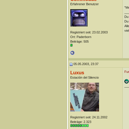
Erfahrener Benutzer
"Me
__
Du 
Du 
All
vie
Registriert seit: 23.02.2003
Ort: Paderborn
Beiträge: 505
05.05.2003, 23:37
Luxus
Fur
Estación del Silencio
__
Registriert seit: 24.11.2002
Beiträge: 2.323