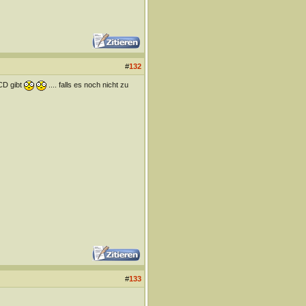
#
132
 CD gibt
.... falls es noch nicht zu
#
133