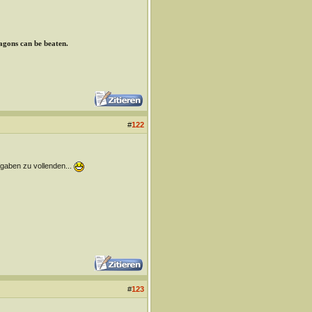
ragons can be beaten.
#
122
gaben zu vollenden...
#
123