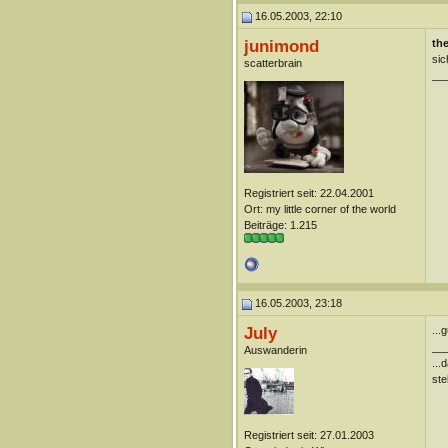
16.05.2003, 22:10
junimond
the
sic
scatterbrain
__
Registriert seit: 22.04.2001
Ort: my little corner of the world
Beiträge: 1.215
16.05.2003, 23:18
July
...
__
Auswanderin
...
ste
Registriert seit: 27.01.2003