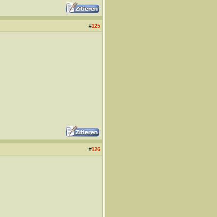
#
125
#
126