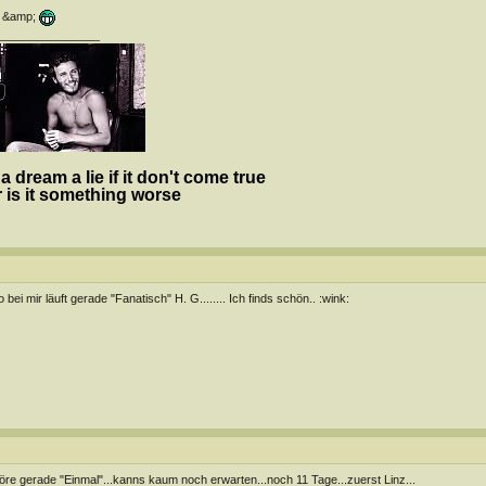
&amp;
________________
 a dream a lie if it don't come true
 is it something worse
o bei mir läuft gerade "Fanatisch" H. G........ Ich finds schön.. :wink:
höre gerade "Einmal"...kanns kaum noch erwarten...noch 11 Tage...zuerst Linz...