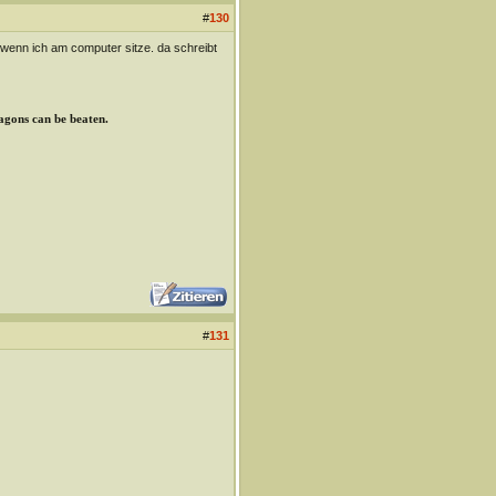
#
130
r, wenn ich am computer sitze. da schreibt
ragons can be beaten.
#
131