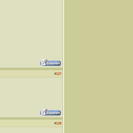
#
127
#
128