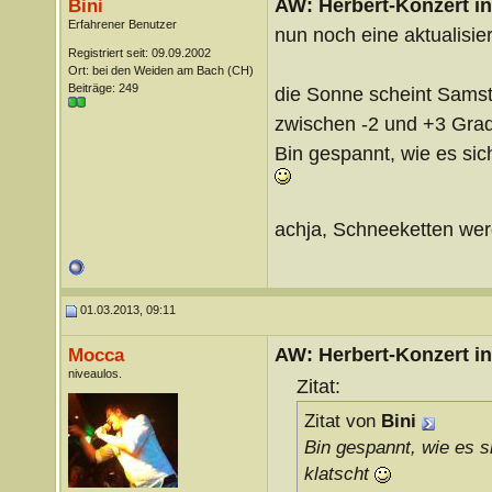
AW: Herbert-Konzert i
Bini
Erfahrener Benutzer
nun noch eine aktualisie
Registriert seit: 09.09.2002
Ort: bei den Weiden am Bach (CH)
Beiträge: 249
die Sonne scheint Samst
zwischen -2 und +3 Grad, 
Bin gespannt, wie es si
achja, Schneeketten wer
01.03.2013, 09:11
AW: Herbert-Konzert i
Mocca
niveaulos.
Zitat:
Zitat von
Bini
Bin gespannt, wie es 
klatscht