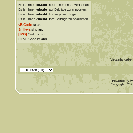
Es ist Ihnen
erlaubt
, neue Themen zu verfassen.
Es ist Ihnen
erlaubt
, auf Beiträge zu antworten.
Es ist Ihnen
erlaubt
, Anhänge anzufügen.
Es ist Ihnen
erlaubt
, Ihre Beiträge zu bearbeiten.
vB Code
ist
an
.
Smileys
sind
an
.
[IMG]
Code ist
an
.
HTML-Code ist
aus
.
Alle Zeitangaben
Powered by vBu
Copyright ©2000