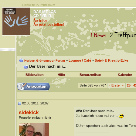
Startseite
|Â
Impressum
DAS IST LOS
CD / VINYL
Â» Infos
Â» jetzt bestellen!
»
Lounge / Café
»
Spiel- & Kreativ-Ecke
Herbert Grönemeyer Forum
Der User nach mir...
Bilderalben
Hilfe
Benutzerliste
Kalender
Seite 525 von 767
«
Erste
<
25
4
02.05.2011, 20:07
AW: Der User nach mir...
sidekick
Ja, hatte ich heute mal vor....
Propellereinfachmitmir
DUnm speichert auch alles, was im Fernse
__________________