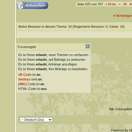
Seite 525 von 767
«
Erste
<
25
4
«
Vorherige
Aktive Benutzer in diesem Thema: 19
(Registrierte Benutzer: 0, Gäste: 19)
Forumregeln
Es ist Ihnen
erlaubt
, neue Themen zu verfassen.
Es ist Ihnen
erlaubt
, auf Beiträge zu antworten.
Es ist Ihnen
erlaubt
, Anhänge anzufügen.
Es ist Ihnen
erlaubt
, Ihre Beiträge zu bearbeiten.
vB Code
ist
an
.
Smileys
sind
an
.
[IMG]
Code ist
an
.
HTML-Code ist
aus
.
Alle Zeitangaben
Powered by vBu