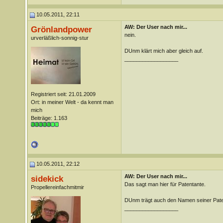
10.05.2011, 22:11
AW: Der User nach mir...
Grönlandpower
nein.
urverläßlich-sonnig-stur
DUnm klärt mich aber gleich auf.
__________________
Registriert seit: 21.01.2009
Ort: in meiner Welt - da kennt man
mich
Beiträge: 1.163
10.05.2011, 22:12
AW: Der User nach mir...
sidekick
Das sagt man hier für Patentante.
Propellereinfachmitmir
DUnm trägt auch den Namen seiner Pate
__________________