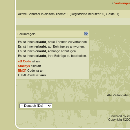
«
Vorherige
Aktive Benutzer in diesem Thema: 1
(Registrierte Benutzer: 0, Gäste: 1)
Forumregeln
Es ist Ihnen
erlaubt
, neue Themen zu verfassen.
Es ist Ihnen
erlaubt
, auf Beiträge zu antworten.
Es ist Ihnen
erlaubt
, Anhänge anzufügen.
Es ist Ihnen
erlaubt
, Ihre Beiträge zu bearbeiten.
vB Code
ist
an
.
Smileys
sind
an
.
[IMG]
Code ist
an
.
HTML-Code ist
aus
.
Alle Zeitangaben
Powered by vBu
Copyright ©2000