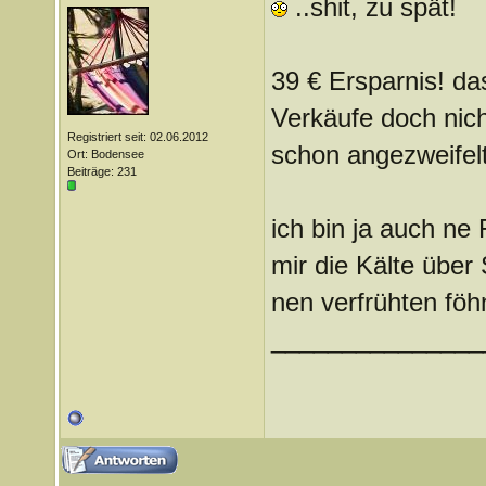
..shit, zu spät!
39 € Ersparnis! da
Verkäufe doch nich
Registriert seit: 02.06.2012
schon angezweifel
Ort: Bodensee
Beiträge: 231
ich bin ja auch ne 
mir die Kälte über
nen verfrühten föh
_______________