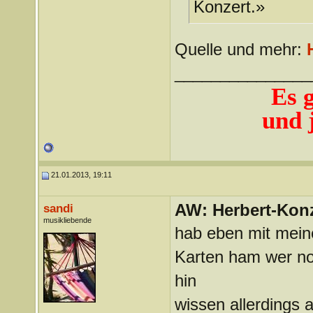
Konzert.»
Quelle und mehr:
_______________
Es 
und j
21.01.2013, 19:11
AW: Herbert-Konz
sandi
musikliebende
hab eben mit meine
Karten ham wer noch
hin
wissen allerdings 