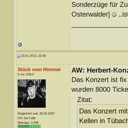
Sonderzüge für Zu
Osterwalder]
..i
_______________
23.01.2013, 22:49
AW: Herbert-Konz
Stück vom Himmel
5 vor ZWLF
Das Konzert ist fi
wurden 8000 Ticket
Zitat:
Das Konzert mit
Registriert seit: 26.02.2007
Ort: bei Celle
Kellen in Tübac
Beiträge: 3.408