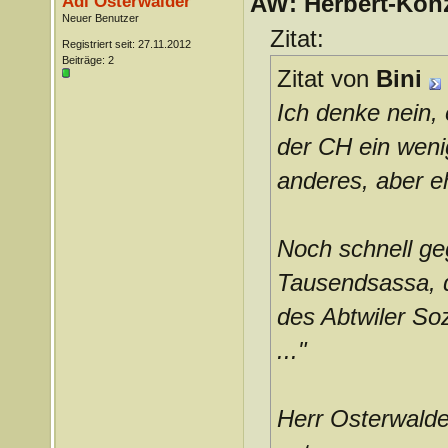
AW: Herbert-Konz
Adi Osterwalder
Neuer Benutzer
Zitat:
Registriert seit: 27.11.2012
Beiträge: 2
Zitat von
Bini
Ich denke nein, 
der CH ein weni
anderes, aber e
Noch schnell ge
Tausendsassa, de
des Abtwiler Soz
..."
Herr Osterwalder