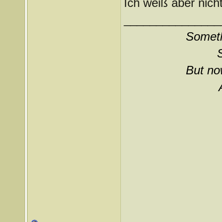
Ich weiß aber nich
_______________
Somethi
But now