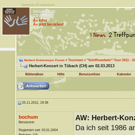
Startseite
|Â
Impressum
DAS IST LOS
CD / VINYL
Â» Infos
Â» jetzt bestellen!
»
Tourneen
»
"Schiffsverkehr"-Tour 2011 - 2
Herbert Grönemeyer Forum
Herbert-Konzert in Tübach (CH) am 02.03.2013
Bilderalben
Hilfe
Benutzerliste
Kalender
25.11.2012, 19:38
AW: Herbert-Konz
bochum
Benutzerin
Da ich seit 1986 an
Registriert seit: 03.01.2004
Beiträge: 115