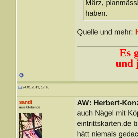
März, planmässig
haben.
Quelle und mehr:
_______________
Es 
und j
24.01.2013, 17:16
AW: Herbert-Konz
sandi
musikliebende
auch Nägel mit Kö
eintrittskarten.de b
hätt niemals gedac