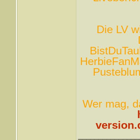
Die LV w
BistDuTau
HerbieFanMar
Pusteblum
Wer mag, da
version.
_______________