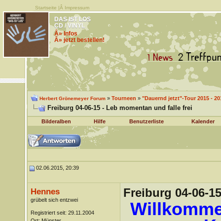
Startseite
|Â
Impressum
DAS IST LOS
CD / VINYL
Â» Infos
Â» jetzt bestellen!
»
Tourneen
»
"Dauernd jetzt"-Tour 2015 - 20
Herbert Grönemeyer Forum
Freiburg 04-06-15 - Leb momentan und falle frei
Bilderalben
Hilfe
Benutzerliste
Kalender
02.06.2015, 20:39
Freiburg 04-06-15
Hennes
grübelt sich entzwei
Willkomme
Registriert seit: 29.11.2004
Ort: Münster