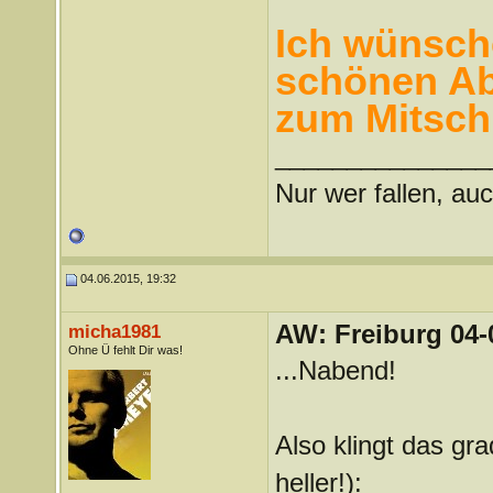
Ich wünsche
schönen Abe
zum Mitschr
_______________
Nur wer fallen, auc
04.06.2015, 19:32
AW: Freiburg 04-
micha1981
Ohne Ü fehlt Dir was!
...Nabend!
Also klingt das gra
heller!):