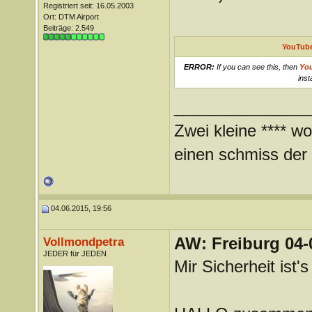
Registriert seit: 16.05.2003
Ort: DTM Airport
Beiträge: 2.549
YouTube
ERROR:
If you can see this, then
Yo
inst
_______________
Zwei kleine **** wo
einen schmiss der *
04.06.2015, 19:56
AW: Freiburg 04-
Vollmondpetra
JEDER für JEDEN
Mir Sicherheit ist'