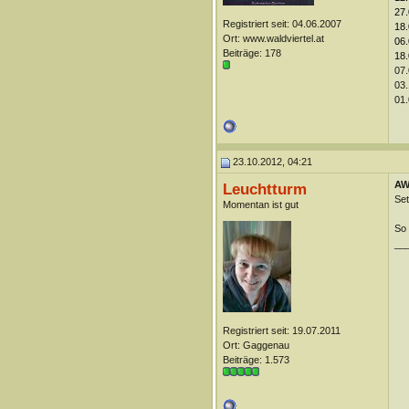
27.
Registriert seit: 04.06.2007
18.
Ort: www.waldviertel.at
06.
Beiträge: 178
18.
07.
03.
01.
23.10.2012, 04:21
AW
Leuchtturm
Set
Momentan ist gut
So 
__
Registriert seit: 19.07.2011
Ort: Gaggenau
Beiträge: 1.573