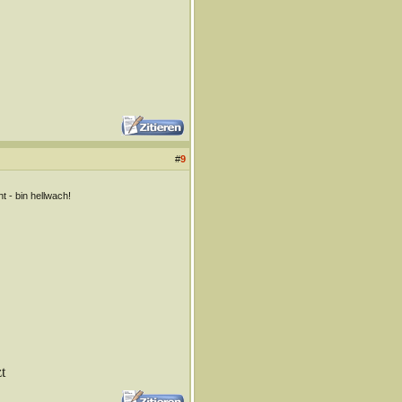
#
9
 - bin hellwach!
t