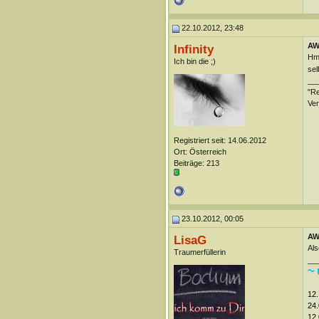
22.10.2012, 23:48
AW
Infinity
Hmm
Ich bin die ;)
sel
__
"Re
Ver
Registriert seit: 14.06.2012
Ort: Österreich
Beiträge: 213
23.10.2012, 00:05
AW
LisaG
Als
Traumerfüllerin
__
~ 
12.
24.
12.