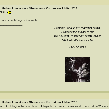
: Herbert kommt nach Obertauern - Konzert am 1. März 2013
NIAL!
te weiter nach Skigebieten suchen!
________________
Somethin' filled up my heart with nothin'
Someone told me not to cry
But now that I'm older my heart's colder
And I can see that it's a lie
.
ARCADE FIRE
: Herbert kommt nach Obertauern - Konzert am 1. März 2013
 !! Das kllingt vielversprechend... Ich glaube, ich lasse mir mal wieder nur Geld zu Weihna