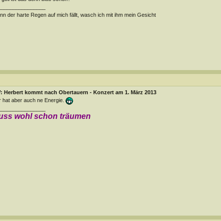
________________
n der harte Regen auf mich fällt, wasch ich mit ihm mein Gesicht
: Herbert kommt nach Obertauern - Konzert am 1. März 2013
 hat aber auch ne Energie.
________________
uss wohl schon träumen