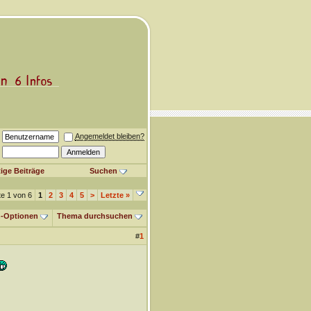
Angemeldet bleiben?
ige Beiträge
Suchen
te 1 von 6
1
2
3
4
5
>
Letzte
»
-Optionen
Thema durchsuchen
#
1