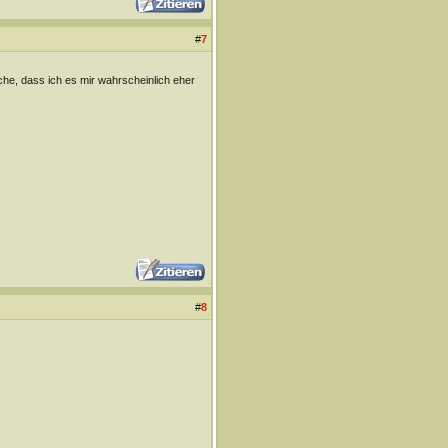
#
7
he, dass ich es mir wahrscheinlich eher
#
8