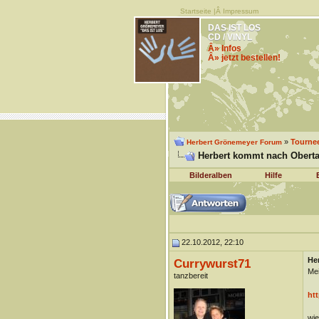
Startseite
|Â
Impressum
DAS IST LOS
CD / VINYL
Â» Infos
Â» jetzt bestellen!
»
Tourne
Herbert Grönemeyer Forum
Herbert kommt nach Oberta
Bilderalben
Hilfe
22.10.2012, 22:10
He
Currywurst71
Mei
tanzbereit
ht
wie