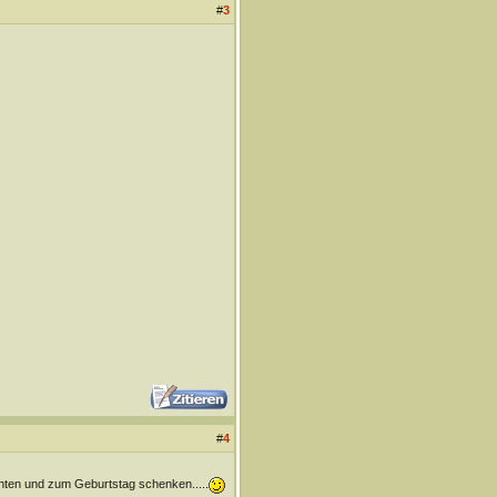
#
3
#
4
chten und zum Geburtstag schenken.....