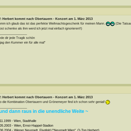
: Herbert kommt nach Obertauern - Konzert am 1. März 2013
m ich glaub das ist das perfekte Weihnachtsgeschenk für meinen Mann.
(Die Tatsac
bst schenke als ihm werd ich jetzt mal einfach ignorieren!!)
________________
de dir jede Tragik schön
jag den Kummer ein für alle mal"
: Herbert kommt nach Obertauern - Konzert am 1. März 2013
o die Kombination Obertauern und Grönemeyer find ich schon sehr genial!
________________
und dann raus in die unendliche Weite ~
11.1999 - Wien, Stadthalle
05.2003 - Wien, Ernst-Happel-Stadion
06.2004 - Wiener Neustadt, Flugfeld ("Neustadt Wien", O-Ton Herbert)