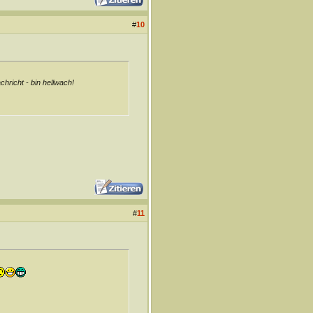
#
10
richt - bin hellwach!
#
11