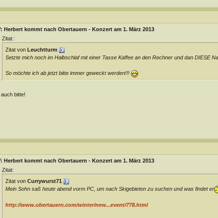
: Herbert kommt nach Obertauern - Konzert am 1. März 2013
Zitat:
Zitat von
Leuchtturm
Setzte mich noch im Halbschlaf mit einer Tasse Kaffee an den Rechner und dan DIESE Nach
So möchte ich ab jetzt bitte immer geweckt werden!!!
 auch bitte!
: Herbert kommt nach Obertauern - Konzert am 1. März 2013
Zitat:
Zitat von
Currywurst71
Mein Sohn saß heute abend vorm PC, um nach Skigebieten zu suchen und was findet er
http://www.obertauern.com/winter/new...event/778.html