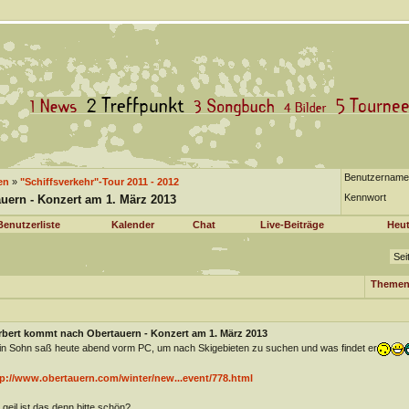
Benutzername
en
»
"Schiffsverkehr"-Tour 2011 - 2012
Kennwort
uern - Konzert am 1. März 2013
Benutzerliste
Kalender
Chat
Live-Beiträge
Heut
Sei
Themen
rbert kommt nach Obertauern - Konzert am 1. März 2013
n Sohn saß heute abend vorm PC, um nach Skigebieten zu suchen und was findet er
tp://www.obertauern.com/winter/new...event/778.html
 geil ist das denn bitte schön?