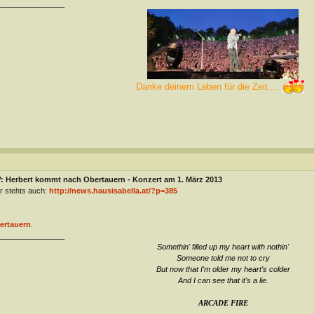
________________
Danke deinem Leben für die Zeit....
: Herbert kommt nach Obertauern - Konzert am 1. März 2013
r stehts auch:
http://news.hausisabella.at/?p=385
ertauern
.
________________
Somethin' filled up my heart with nothin'
Someone told me not to cry
But now that I'm older my heart's colder
And I can see that it's a lie
.
ARCADE FIRE