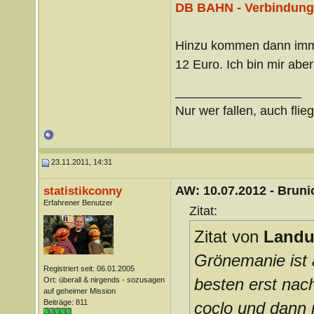
DB BAHN - Verbindunge
Hinzu kommen dann imme
12 Euro. Ich bin mir aber 
__________________
Nur wer fallen, auch flie
23.11.2011, 14:31
AW: 10.07.2012 - Brunic
statistikconny
Erfahrener Benutzer
Zitat:
Zitat von
Landu
Grönemanie ist
Registriert seit: 06.01.2005
besten erst nac
Ort: überall & nirgends - sozusagen
auf geheimer Mission
Beiträge: 811
coclo und dann