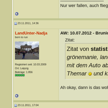
Nur wer fallen, auch flie
23.11.2011, 14:36
AW: 10.07.2012 - Brunic
LandUnter-Nadja
born to run
Zitat:
Zitat von
statis
grönemanie, lan
mit dem Auto ab
Registriert seit: 10.03.2009
Ort: Leipzig
Themar
und k
Beiträge: 1.856
Ah okay, dann is das woh
23.11.2011, 17:04