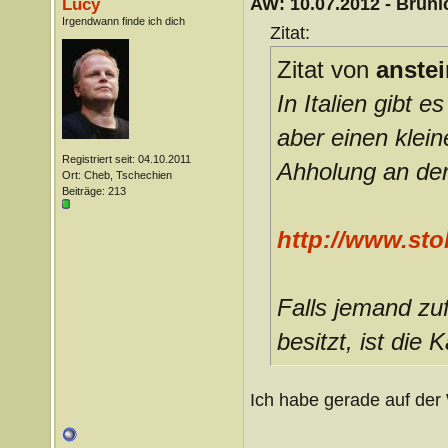
AW: 10.07.2012 - Brunic
Lucy
Irgendwann finde ich dich
Zitat:
Zitat von
anstei
In Italien gibt e
aber einen klei
Registriert seit: 04.10.2011
Ahholung an de
Ort: Cheb, Tschechien
Beiträge: 213
http://www.stol
Falls jemand zuf
besitzt, ist die K
Ich habe gerade auf der W