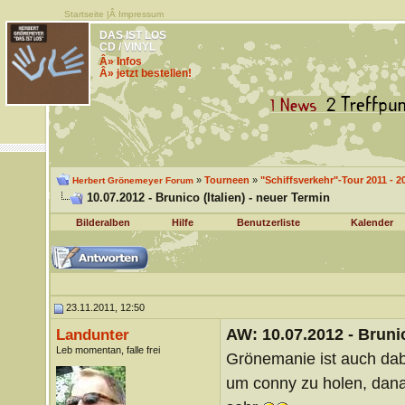
Startseite
|Â
Impressum
DAS IST LOS
CD / VINYL
Â» Infos
Â» jetzt bestellen!
»
Tourneen
»
"Schiffsverkehr"-Tour 2011 - 2
Herbert Grönemeyer Forum
10.07.2012 - Brunico (Italien) - neuer Termin
Bilderalben
Hilfe
Benutzerliste
Kalender
23.11.2011, 12:50
AW: 10.07.2012 - Brunic
Landunter
Leb momentan, falle frei
Grönemanie ist auch da
um conny zu holen, dan