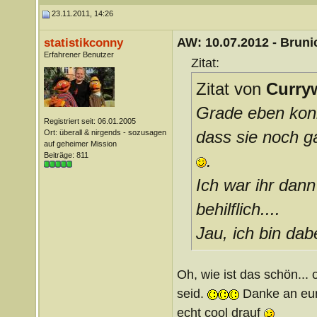
23.11.2011, 14:26
AW: 10.07.2012 - Brunic
statistikconny
Erfahrener Benutzer
Zitat:
Zitat von
Curry
Grade eben kon
Registriert seit: 06.01.2005
dass sie noch g
Ort: überall & nirgends - sozusagen
auf geheimer Mission
Beiträge: 811
.
Ich war ihr dann
behilflich....
Jau, ich bin dab
Oh, wie ist das schön... 
seid.
Danke an eure
echt cool drauf