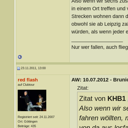
Also wenn wir sechs zus
in einem Ort treffen und 
Strecken wohnen dann da 
obwohl sie ab Leipzig z
würden, als wenn jeder e
__________________
Nur wer fallen, auch flie
23.11.2011, 13:00
AW: 10.07.2012 - Brunic
red flash
auf Clubtour
Zitat:
Zitat von
KHB1
Also wenn wir 
fahren wöllten, 
Registriert seit: 24.11.2007
Ort: Göttingen
von da aus losfa
Beiträge: 435