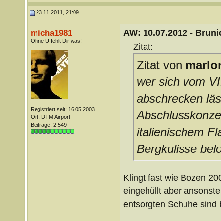
23.11.2011, 21:09
AW: 10.07.2012 - Brunic
micha1981
Ohne Ü fehlt Dir was!
Zitat:
Zitat von
marlo
wer sich vom VI
abschrecken läs
Registriert seit: 16.05.2003
Abschlusskonzer
Ort: DTM Airport
Beiträge: 2.549
italienischem Fla
Bergkulisse beloh
Klingt fast wie Bozen 2
eingehüllt aber ansonste
entsorgten Schuhe sind
__________________