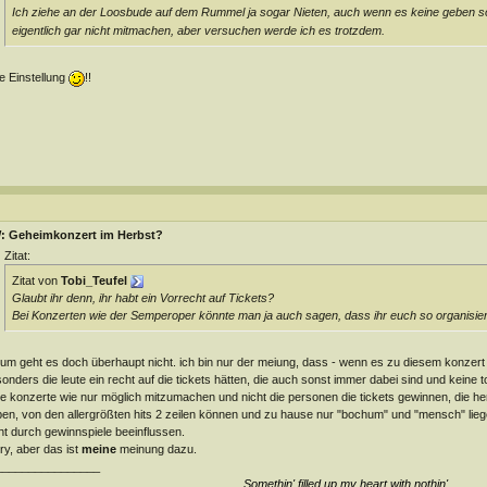
Ich ziehe an der Loosbude auf dem Rummel ja sogar Nieten, auch wenn es keine geben s
eigentlich gar nicht mitmachen, aber versuchen werde ich es trotzdem.
e Einstellung
!!
: Geheimkonzert im Herbst?
Zitat:
Zitat von
Tobi_Teufel
Glaubt ihr denn, ihr habt ein Vorrecht auf Tickets?
Bei Konzerten wie der Semperoper könnte man ja auch sagen, dass ihr euch so organisier
um geht es doch überhaupt nicht. ich bin nur der meiung, dass - wenn es zu diesem konzert k
onders die leute ein recht auf die tickets hätten, die auch sonst immer dabei sind und keine
le konzerte wie nur möglich mitzumachen und nicht die personen die tickets gewinnen, die he
en, von den allergrößten hits 2 zeilen können und zu hause nur "bochum" und "mensch" liege
ht durch gewinnspiele beeinflussen.
ry, aber das ist
meine
meinung dazu.
________________
Somethin' filled up my heart with nothin'