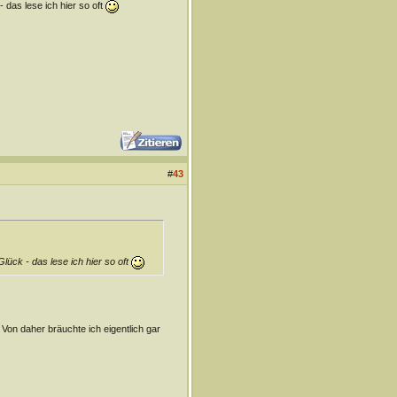
 das lese ich hier so oft
#
43
lück - das lese ich hier so oft
Von daher bräuchte ich eigentlich gar