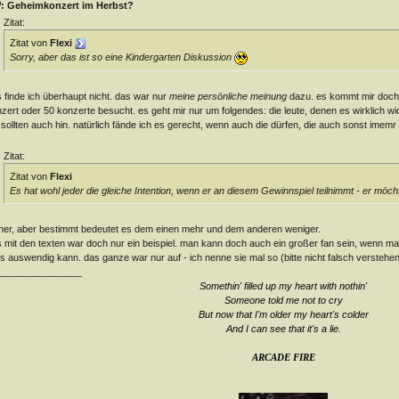
: Geheimkonzert im Herbst?
Zitat:
Zitat von
Flexi
Sorry, aber das ist so eine Kindergarten Diskussion
 finde ich überhaupt nicht. das war nur
meine persönliche meinung
dazu. es kommt mir doch n
zert oder 50 konzerte besucht. es geht mir nur um folgendes: die leute, denen es wirklich wic
 sollten auch hin. natürlich fände ich es gerecht, wenn auch die dürfen, die auch sonst imemr 
Zitat:
Zitat von
Flexi
Es hat wohl jeder die gleiche Intention, wenn er an diesem Gewinnspiel teilnimmt - er möc
her, aber bestimmt bedeutet es dem einen mehr und dem anderen weniger.
 mit den texten war doch nur ein beispiel. man kann doch auch ein großer fan sein, wenn man
es auswendig kann. das ganze war nur auf - ich nenne sie mal so (bitte nicht falsch verstehe
________________
Somethin' filled up my heart with nothin'
Someone told me not to cry
But now that I'm older my heart's colder
And I can see that it's a lie
.
ARCADE FIRE