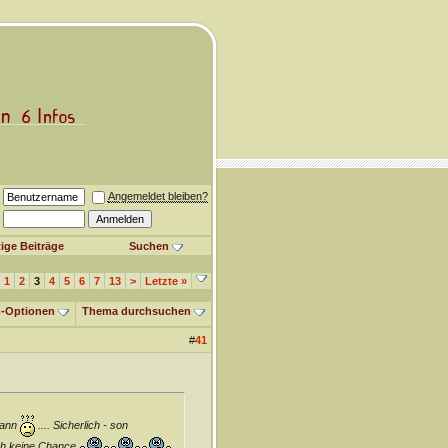
Angemeldet bleiben?
ige Beiträge
Suchen
1
2
3
4
5
6
7
13
>
Letzte
»
-Optionen
Thema durchsuchen
#
41
 kann
.... Sicherlich - son
och keine Chance