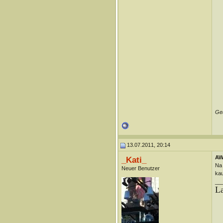
Geä
13.07.2011, 20:14
AW
_Kati_
Na 
Neuer Benutzer
kau
__
La