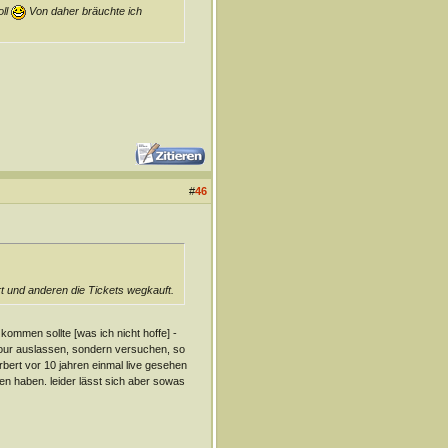
oll
Von daher bräuchte ich
#
46
t und anderen die Tickets wegkauft.
ommen sollte [was ich nicht hoffe] -
 tour auslassen, sondern versuchen, so
rbert vor 10 jahren einmal live gesehen
n haben. leider lässt sich aber sowas