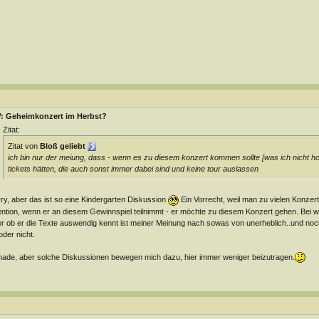
: Geheimkonzert im Herbst?
Zitat:
Zitat von
Bloß geliebt
ich bin nur der meiung, dass - wenn es zu diesem konzert kommen sollte [was ich nicht hoffe
tickets hätten, die auch sonst immer dabei sind und keine tour auslassen
ry, aber das ist so eine Kindergarten Diskussion
Ein Vorrecht, weil man zu vielen Konzert
ention, wenn er an diesem Gewinnspiel teilnimmt - er möchte zu diesem Konzert gehen. Bei wi
r ob er die Texte auswendig kennt ist meiner Meinung nach sowas von unerheblich..und noch v
 oder nicht.
ade, aber solche Diskussionen bewegen mich dazu, hier immer weniger beizutragen.