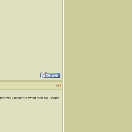
#
47
nds viel viel besser wenn man die Tickets