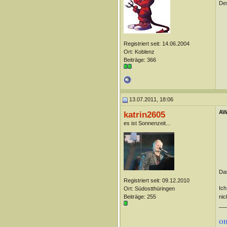
Des
Registriert seit: 14.06.2004
Ort: Koblenz
Beiträge: 366
13.07.2011, 18:06
AW
katrin2605
es ist Sonnenzeit...
Das
Registriert seit: 09.12.2010
Ich
Ort: Südostthüringen
nic
Beiträge: 255
__
OH