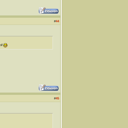
#
44
oll
#
45