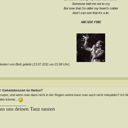
Someone told me not to cry
But now that I'm older my heart's colder
And I can see that it's a lie
.
ARCADE FIRE
ndert von Bloß geliebt (13.07.2011 um
21:08
Uhr).
: Geheimkonzert im Herbst?
super, und wenn man dann nicht in der Region wohnt kann man auch nicht mitspielen? Ich fä
fen könnte...
________________
ss uns deinen Tanz tanzen