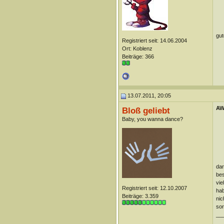
gut
Registriert seit: 14.06.2004
Ort: Koblenz
Beiträge: 366
13.07.2011, 20:05
AW
Bloß geliebt
Baby, you wanna dance?
dar
bes
vie
Registriert seit: 12.10.2007
hab
Beiträge: 3.359
nic
sor
__