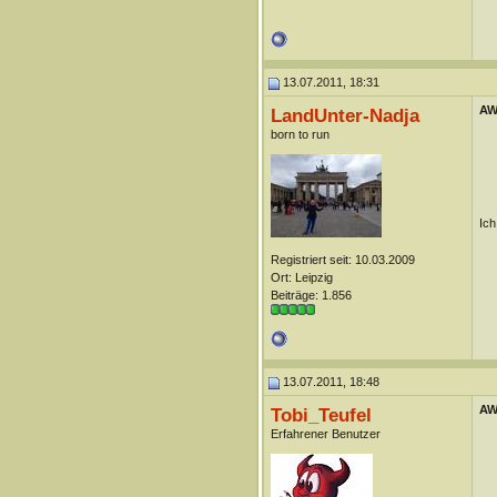
13.07.2011, 18:31
AW
LandUnter-Nadja
born to run
Ich
Registriert seit: 10.03.2009
Ort: Leipzig
Beiträge: 1.856
13.07.2011, 18:48
AW
Tobi_Teufel
Erfahrener Benutzer