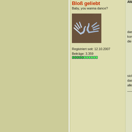
AW
Bloß geliebt
Baby, you wanna dance?
das
kon
die
Registriert seit: 12.10.2007
Beiträge: 3.359
sic
das
all
__