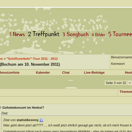
Benutzername
en
»
"Schiffsverkehr"-Tour 2011 - 2012
Kennwort
 (Bochum am 10. November 2011)
Benutzerliste
Kalender
Chat
Live-Beiträge
Heut
Seite 3 von 32
<
Themen
: Geheimkonzert im Herbst?
Zitat:
Zitat von
statistikconny
Was geht denn jetzt ab???? .... ich weiß jetzt ehrlich gesagt gar nicht, ob ich mich freuen
Geheimkonzert klingt nach einem ganz besonderen Highlight - aber da haben wir (ich) d