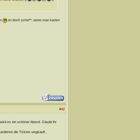
en
ist doch schei**, wenn man karten
#
42
 wird es ein schöner Abend. Glaubt ihr
 anderen die Tickets wegkauft.