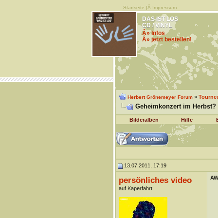
Startseite
|Â
Impressum
DAS IST LOS
CD / VINYL
Â» Infos
Â» jetzt bestellen!
»
Tourne
Herbert Grönemeyer Forum
Geheimkonzert im Herbst?
Bilderalben
Hilfe
13.07.2011, 17:19
AW
persönliches video
auf Kaperfahrt