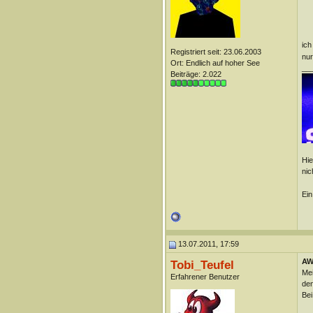
ich
Registriert seit: 23.06.2003
nu
Ort: Endlich auf hoher See
__
Beiträge: 2.022
Hie
nic
Ein
13.07.2011, 17:59
AW
Tobi_Teufel
Mei
Erfahrener Benutzer
den
Bei