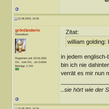
22.08.2003, 19:30
grönländerin
Zitat:
Heimatlose
william golding: l
in jedem englisch-
Registriert seit: 03.04.2001
Ort: ..kein Ort, ..ein Gefühl.
bin ich nie dahint
Beiträge: 2.143
verrät es mir nun
_______________
..sie hört wie der S
22.08.2003, 19:34