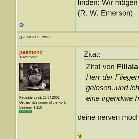
finden: Wir mögen e
(R. W. Emerson)
22.08.2003, 19:55
junimond
Zitat:
scatterbrain
Zitat von
Filiala
Herr der Fliegen
gelesen..und ich
eine irgendwie 
Registriert seit: 22.04.2001
Ort: my little corner of the world
Beiträge: 1.215
deine nerven möcht