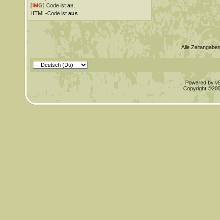
[IMG]
Code ist
an
.
HTML-Code ist
aus
.
Alle Zeitangaben
Powered by vBu
Copyright ©2000