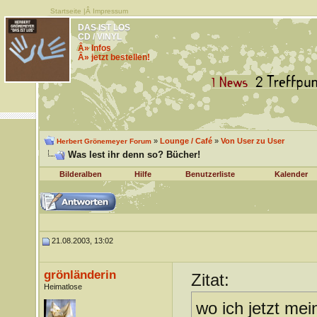
Startseite
|Â
Impressum
DAS IST LOS
CD / VINYL
Â» Infos
Â» jetzt bestellen!
»
Lounge / Café
»
Von User zu User
Herbert Grönemeyer Forum
Was lest ihr denn so? Bücher!
Bilderalben
Hilfe
Benutzerliste
Kalender
21.08.2003, 13:02
grönländerin
Zitat:
Heimatlose
wo ich jetzt mei