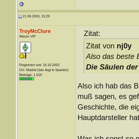
21.08.2003, 15:29
TroyMcClure
Zitat:
Weser-VIP
Zitat von
nj0y
Also das beste 
Die Säulen der
Registriert seit: 16.10.2002
Ort: Madrid (das liegt in Spanien)
Beiträge: 1.019
Also ich hab das 
muß sagen, es gefä
Geschichte, die eig
Hauptdarsteller hat
Was ich sonst so ge