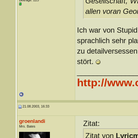
Gesellschaft, Wi
Beiträge: 225
allen voran Geo
Ich war von Stupid
sprachlich sehr pla
zu detailversessen
stört.
_______________
http://www
21.08.2003, 16:33
groenlandi
Zitat:
Mrs. Bates
Zitat von
Lyric