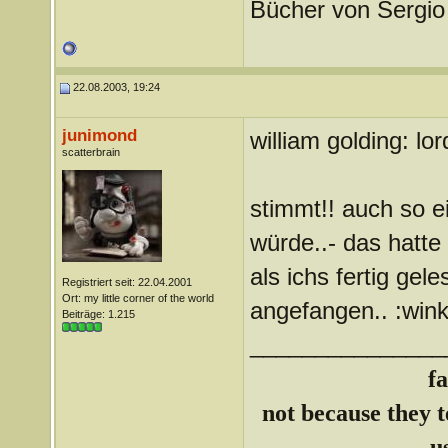
Bücher von Sergi
22.08.2003, 19:24
junimond
william golding: lor
scatterbrain
stimmt!! auch so e
würde..- das hatte
als ichs fertig gel
Registriert seit: 22.04.2001
Ort: my little corner of the world
angefangen.. :wink
Beiträge: 1.215
_______________
f
not because they te
u