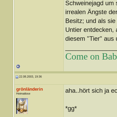
Schweinejagd um s
irrealen Ängste d
Besitz; und als sie
Untier entdecken, 
diesem "Tier" aus u
_______________
Come on Baby 
22.08.2003, 19:36
grönländerin
aha..hört sich ja e
Heimatlose
*gg*