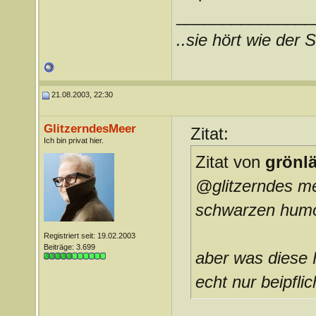
_______________
..sie hört wie der S
21.08.2003, 22:30
GlitzerndesMeer
Zitat:
Ich bin privat hier.
Zitat von
grönl
@glitzerndes mee
schwarzen humo
Registriert seit: 19.02.2003
Beiträge: 3.699
aber was diese 
echt nur beipflic