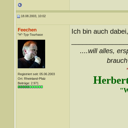
18.08.2003, 10:02
Feechen
Ich bin auch dabe
"H"-Typ-Tourhase
_______________
....will alles, e
brauch 
Registriert seit: 05.06.2003
H
erber
Ort: Rheinland-Pfalz
Beiträge: 2.971
"W