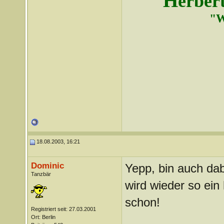
H
erber
"W
18.08.2003, 16:21
Dominic
Yepp, bin auch da
Tanzbär
wird wieder so ein
schon!
Registriert seit: 27.03.2001
_______________
Ort: Berlin