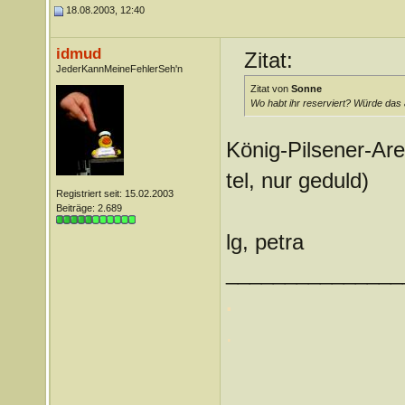
18.08.2003, 12:40
idmud
Zitat:
JederKannMeineFehlerSeh'n
Zitat von
Sonne
Wo habt ihr reserviert? Würde das 
König-Pilsener-Are
tel, nur geduld)
Registriert seit: 15.02.2003
Beiträge: 2.689
lg, petra
_______________
.
.