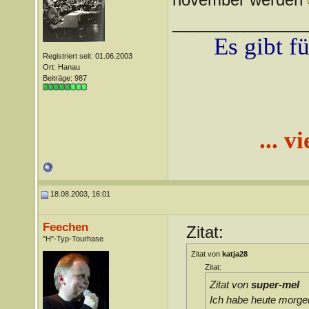
_______________
Es gibt f
Registriert seit: 01.06.2003
Ort: Hanau
Beiträge: 987
... v
18.08.2003, 16:01
Feechen
Zitat:
"H"-Typ-Tourhase
Zitat von
katja28
Zitat:
Zitat von
super-mel
Ich habe heute morgen