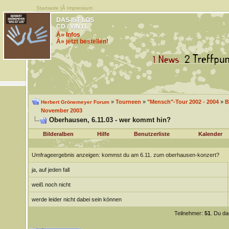
Startseite
|Â
Impressum
DAS IST LOS
CD / VINYL
Â» Infos
Â» jetzt bestellen!
»
Tourneen
»
"Mensch"-Tour 2002 - 2004
»
B
Herbert Grönemeyer Forum
November 2003
Oberhausen, 6.11.03 - wer kommt hin?
Bilderalben
Hilfe
Benutzerliste
Kalender
Umfrageergebnis anzeigen
: kommst du am 6.11. zum oberhausen-konzert?
ja, auf jeden fall
weiß noch nicht
werde leider nicht dabei sein können
Teilnehmer:
51
. Du da