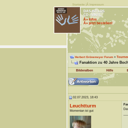
Startseite
|Â
Impressum
DAS IST LOS
CD / VINYL
Â» Infos
Â» jetzt bestellen!
»
Tourne
Herbert Grönemeyer Forum
Fanaktion zu 40 Jahre Bo
Bilderalben
Hilfe
02.07.2023, 18:43
Fa
Leuchtturm
Das
Momentan ist gut
__