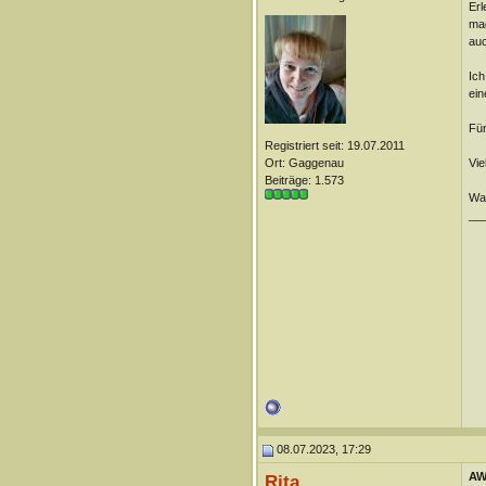
Erl
mag
auc
Ich
ein
Für
Registriert seit: 19.07.2011
Ort: Gaggenau
Vie
Beiträge: 1.573
Was
__
08.07.2023, 17:29
AW
Rita