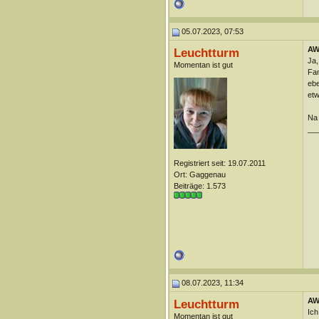
05.07.2023, 07:53
AW
Leuchtturm
Ja,
Momentan ist gut
Fan
ebe
etw
Na 
__
Registriert seit: 19.07.2011
Ort: Gaggenau
Beiträge: 1.573
08.07.2023, 11:34
AW
Leuchtturm
Ich
Momentan ist gut