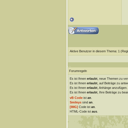
Aktive Benutzer in diesem Thema: 1
(Regi
Forumregeln
Es ist Ihnen
erlaubt
, neue Themen zu ver
Es ist Ihnen
erlaubt
, auf Beiträge zu antw
Es ist Ihnen
erlaubt
, Anhänge anzufügen.
Es ist Ihnen
erlaubt
, Ihre Beiträge zu bear
vB Code
ist
an
.
Smileys
sind
an
.
[IMG]
Code ist
an
.
HTML-Code ist
aus
.