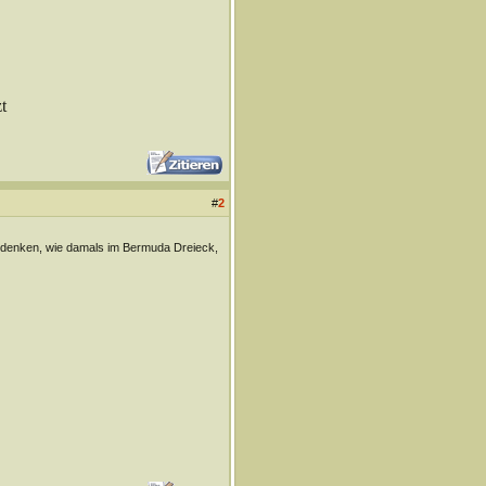
t
#
2
hdenken, wie damals im Bermuda Dreieck,