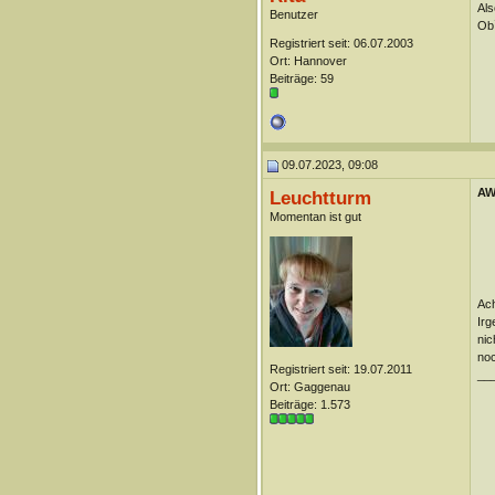
Als
Benutzer
Ob`
Registriert seit: 06.07.2003
Ort: Hannover
Beiträge: 59
09.07.2023, 09:08
AW
Leuchtturm
Momentan ist gut
Ach
Irg
nic
noc
Registriert seit: 19.07.2011
__
Ort: Gaggenau
Beiträge: 1.573