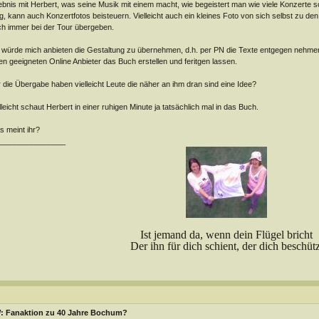
ebnis mit Herbert, was seine Musik mit einem macht, wie begeistert man wie viele Konzerte 
, kann auch Konzertfotos beisteuern. Vielleicht auch ein kleines Foto von sich selbst zu d
h immer bei der Tour übergeben.
 würde mich anbieten die Gestaltung zu übernehmen, d.h. per PN die Texte entgegen nehme
en geeigneten Online Anbieter das Buch erstellen und feritgen lassen.
 die Übergabe haben vielleicht Leute die näher an ihm dran sind eine Idee?
lleicht schaut Herbert in einer ruhigen Minute ja tatsächlich mal in das Buch.
 meint ihr?
________________
Ist jemand da, wenn dein Flügel bricht
Der ihn für dich schient, der dich beschütz
: Fanaktion zu 40 Jahre Bochum?