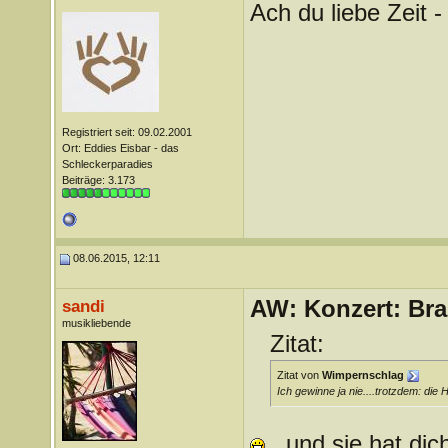
Ach du liebe Zeit 
Registriert seit: 09.02.2001
Ort: Eddies Eisbar - das
Schleckerparadies
Beiträge: 3.173
08.06.2015, 12:11
AW: Konzert: Bra
sandi
musikliebende
Zitat:
Zitat von
Wimpernschlag
Ich gewinne ja nie....trotzdem: die H
..und sie hat dic