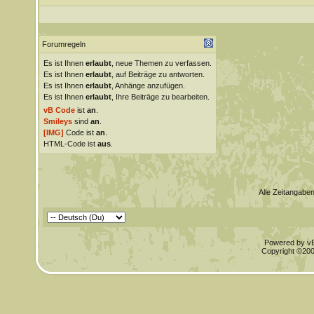
Forumregeln
Es ist Ihnen
erlaubt
, neue Themen zu verfassen.
Es ist Ihnen
erlaubt
, auf Beiträge zu antworten.
Es ist Ihnen
erlaubt
, Anhänge anzufügen.
Es ist Ihnen
erlaubt
, Ihre Beiträge zu bearbeiten.
vB Code
ist
an
.
Smileys
sind
an
.
[IMG]
Code ist
an
.
HTML-Code ist
aus
.
Alle Zeitangaben
Powered by vBu
Copyright ©2000