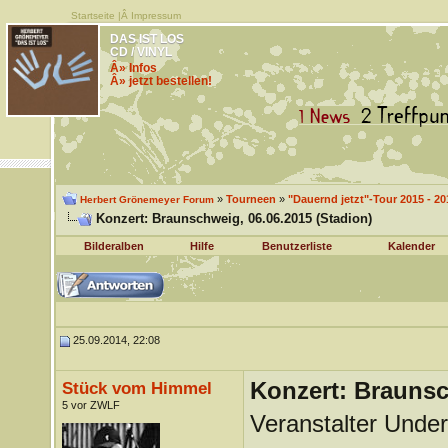
Startseite
|Â
Impressum
DAS IST LOS
CD / VINYL
Â» Infos
Â» jetzt bestellen!
»
Tourneen
»
"Dauernd jetzt"-Tour 2015 - 20
Herbert Grönemeyer Forum
Konzert: Braunschweig, 06.06.2015 (Stadion)
Bilderalben
Hilfe
Benutzerliste
Kalender
25.09.2014, 22:08
Konzert: Braunsc
Stück vom Himmel
5 vor ZWLF
Veranstalter Under