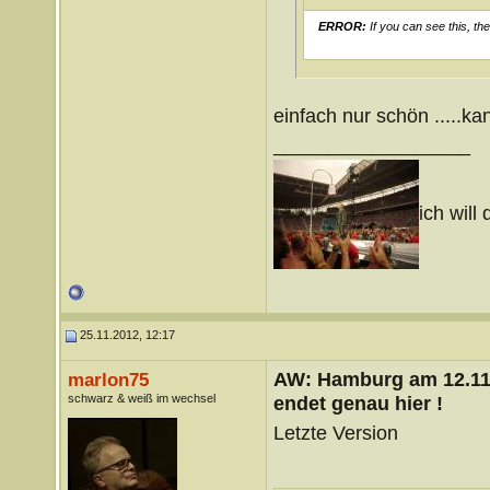
ERROR:
If you can see this, th
einfach nur schön .....k
__________________
ich will 
25.11.2012, 12:17
AW: Hamburg am 12.11.
marlon75
schwarz & weiß im wechsel
endet genau hier !
Letzte Version