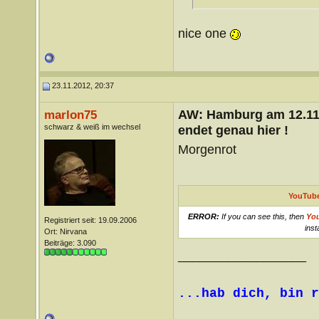
nice one
23.11.2012, 20:37
AW: Hamburg am 12.11.
marlon75
schwarz & weiß im wechsel
endet genau hier !
Morgenrot
YouTube
ERROR:
If you can see this, then
Yo
Registriert seit: 19.09.2006
inst
Ort: Nirvana
Beiträge: 3.090
__________________
...hab dich, bin r