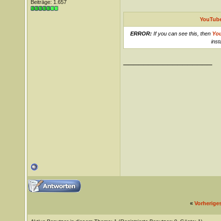
Beiträge: 1.657
YouTube
ERROR:
If you can see this, then
Yo
inst
__________________
«
Vorherige