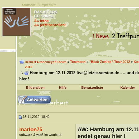
Startseite
|Â
Impressum
DAS IST LOS
CD / VINYL
Â» Infos
Â» jetzt bestellen!
»
Tourneen
»
"Blick Zurück"-Tour 2012
»
Kon
Herbert Grönemeyer Forum
2012
Hamburg am 12.11.2012 live@letzte-version.de - ...und 
hier !
Bilderalben
Hilfe
Benutzerliste
Kalender
15.11.2012, 18:42
AW: Hamburg am 12.11.
marlon75
schwarz & weiß im wechsel
endet genau hier !