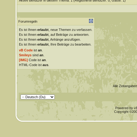
Aktive Benutzer in diesem Thema: 1
(Registrierte Benutzer: 0, Gäste: 1)
Forumregeln
Es ist Ihnen
erlaubt
, neue Themen zu verfassen.
Es ist Ihnen
erlaubt
, auf Beiträge zu antworten.
Es ist Ihnen
erlaubt
, Anhänge anzufügen.
Es ist Ihnen
erlaubt
, Ihre Beiträge zu bearbeiten.
vB Code
ist
an
.
Smileys
sind
an
.
[IMG]
Code ist
an
.
HTML-Code ist
aus
.
Alle Zeitangaben
Powered by vBu
Copyright ©2000