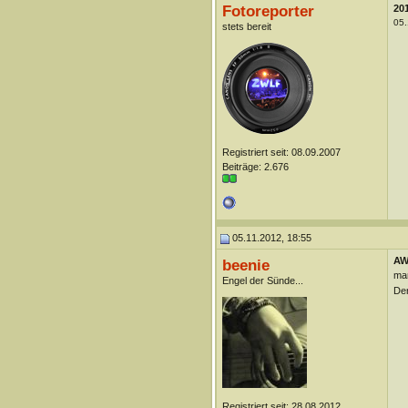
Fotoreporter
20
05.
stets bereit
Registriert seit: 08.09.2007
Beiträge: 2.676
05.11.2012, 18:55
AW:
beenie
man
Engel der Sünde...
Der
Registriert seit: 28.08.2012