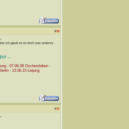
#
30
.
ber ich glaub es ist doch was anderes.
ur ...
burg - 07.06.08 Oschersleben -
erlin - 13.06.15 Leipzig
#
31
.