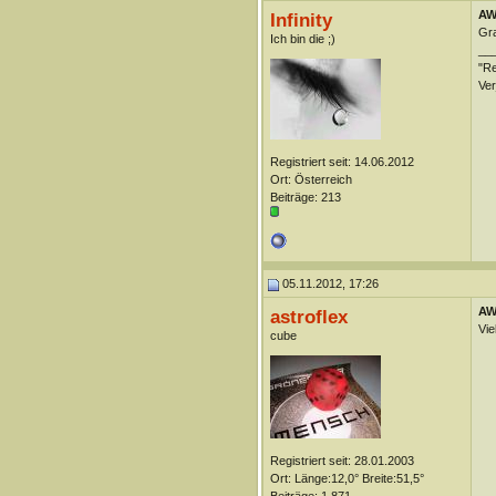
AW:
Infinity
Gra
Ich bin die ;)
__
"Re
Ver
Registriert seit: 14.06.2012
Ort: Österreich
Beiträge: 213
05.11.2012, 17:26
AW:
astroflex
Vie
cube
Registriert seit: 28.01.2003
Ort: Länge:12,0° Breite:51,5°