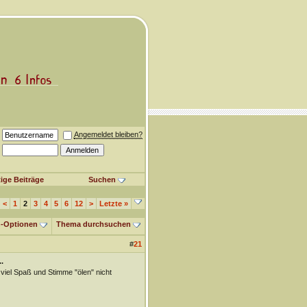
Angemeldet bleiben?
ige Beiträge
Suchen
<
1
2
3
4
5
6
12
>
Letzte
»
-Optionen
Thema durchsuchen
#
21
.
viel Spaß und Stimme "ölen" nicht