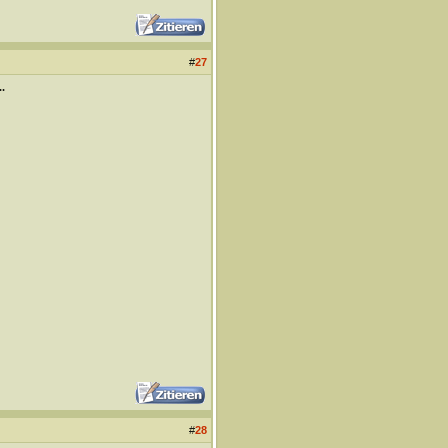
#
27
.
#
28