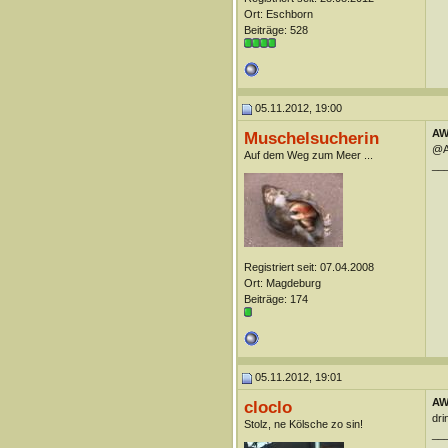
Ort: Eschborn
Beiträge: 528
05.11.2012, 19:00
AW:
Muschelsucherin
@As
Auf dem Weg zum Meer ...
__
Registriert seit: 07.04.2008
Ort: Magdeburg
Beiträge: 174
05.11.2012, 19:01
AW:
cloclo
dri
Stolz, ne Kölsche zo sin!
__