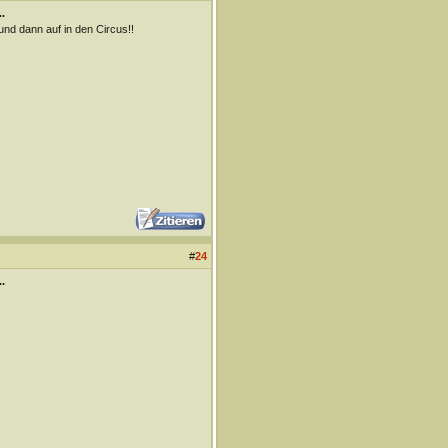
.
d dann auf in den Circus!!
#
24
.