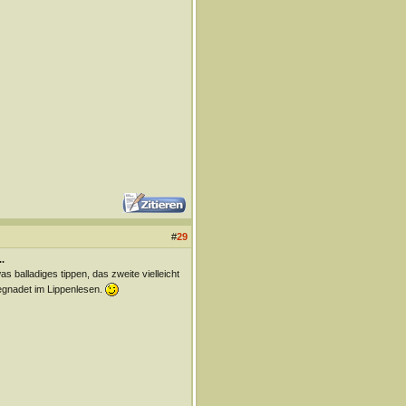
#
29
.
s balladiges tippen, das zweite vielleicht
egnadet im Lippenlesen.