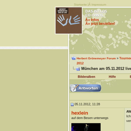
Startseite
|Â
Impressum
DAS IST LOS
CD / VINYL
Â» Infos
Â» jetzt bestellen!
»
Tourne
Herbert Grönemeyer Forum
2012
München am 05.11.2012 live
Bilderalben
Hilfe
05.11.2012, 11:28
AW:
hexlein
Ich
auf dem Besen unterwegs
ve