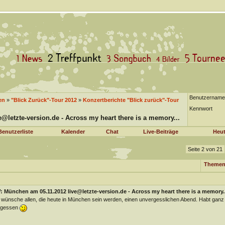
Benutzername
en
»
"Blick Zurück"-Tour 2012
»
Konzertberichte "Blick zurück"-Tour
Kennwort
@letzte-version.de - Across my heart there is a memory...
Benutzerliste
Kalender
Chat
Live-Beiträge
Heut
Seite 2 von 21
Themen
 München am 05.11.2012 live@letzte-version.de - Across my heart there is a memory..
 wünsche allen, die heute in München sein werden, einen unvergesslichen Abend. Habt ganz 
rgessen