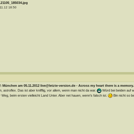
121105_185034.jpg
11.12 18:50
 München am 05.11.2012 live@letzte-version.de - Across my heart there is a memory..
, astroflex. Das ist aber knifflig, vor allem, wenn man nicht da war.
Würd bei beiden auf wa
 Weg, beim ersten vielleicht Land Unter. Aber net hauen, wenn's falsch ist.
Bin nicht so b