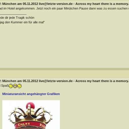
 München am 05.11.2012 live@letzte-version.de - Across my heart there is a memory..
d im Hotel angekommen. Jetzt noch ein paar Minütchen Pause dann was zu essen suchen un
________________
de dir jede Tragik schön
jag den Kummer ein für alle mal"
 München am 05.11.2012 live@letzte-version.de - Across my heart there is a memory..
l Spaß
Miniaturansicht angehängter Grafiken