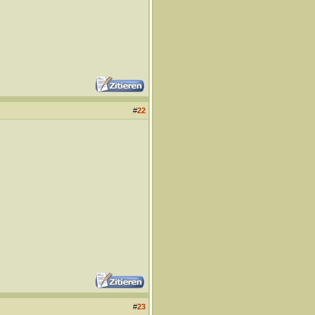
#
22
#
23