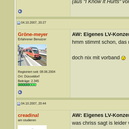
(aus "I Know It Hurts" vo
04.10.2007, 20:27
AW: Eigenes LV-Konzert
Gröne-meyer
Erfahrener Benutzer
hmm stimmt schon, das m
doch nix mit vorband
Registriert seit: 08.06.2004
Ort: Düsseldorf
Beiträge: 2.345
04.10.2007, 20:44
AW: Eigenes LV-Konzert
creadina!
am studieren
was chriss sagt is leider 