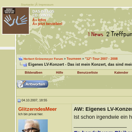
Startseite
|Â
Impressum
DAS IST LOS
CD / VINYL
Â» Infos
Â» jetzt bestellen!
»
Tourneen
»
"12"-Tour 2007 - 2008
Herbert Grönemeyer Forum
Eigenes LV-Konzert - Das ist mein Konzert, das sind mei
Bilderalben
Hilfe
Benutzerliste
Kalender
04.10.2007, 18:55
AW: Eigenes LV-Konzert
GlitzerndesMeer
Ich bin privat hier.
Ist schon irgendwie ein 
__________________