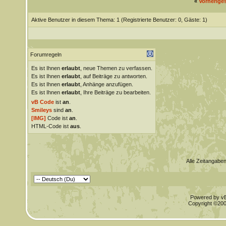
«
Vorherige
Aktive Benutzer in diesem Thema: 1
(Registrierte Benutzer: 0, Gäste: 1)
Forumregeln
Es ist Ihnen
erlaubt
, neue Themen zu verfassen.
Es ist Ihnen
erlaubt
, auf Beiträge zu antworten.
Es ist Ihnen
erlaubt
, Anhänge anzufügen.
Es ist Ihnen
erlaubt
, Ihre Beiträge zu bearbeiten.
vB Code
ist
an
.
Smileys
sind
an
.
[IMG]
Code ist
an
.
HTML-Code ist
aus
.
Alle Zeitangaben
Powered by vBu
Copyright ©2000