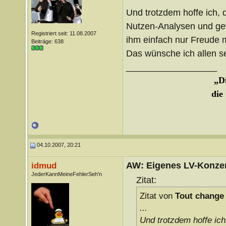
Und trotzdem hoffe ich, 
Nutzen-Analysen und gew
Registriert seit: 11.08.2007
ihm einfach nur Freude m
Beiträge: 638
Das wünsche ich allen s
__________________
„Di
die
04.10.2007, 20:21
AW: Eigenes LV-Konzert
idmud
JederKannMeineFehlerSeh'n
Zitat:
Zitat von
Tout change
...
Und trotzdem hoffe ich