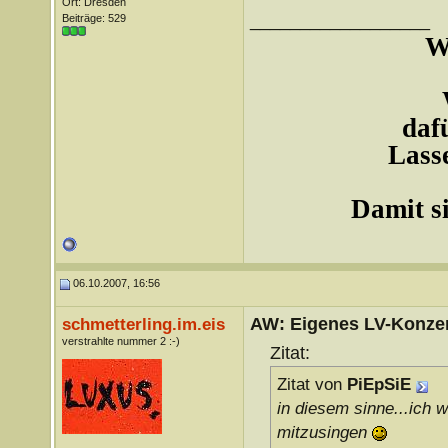
Ort: Dresden
__________________
Beiträge: 529
W
daf
Lasse
Damit si
06.10.2007, 16:56
AW: Eigenes LV-Konzert
schmetterling.im.eis
verstrahlte nummer 2 :-)
Zitat:
Zitat von
PiEpSiE
in diesem sinne...ich w
mitzusingen