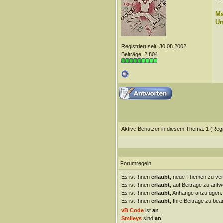
__
Ma
Un
Registriert seit: 30.08.2002
Beiträge: 2.804
Aktive Benutzer in diesem Thema: 1
(Regi
Forumregeln
Es ist Ihnen
erlaubt
, neue Themen zu ver
Es ist Ihnen
erlaubt
, auf Beiträge zu antw
Es ist Ihnen
erlaubt
, Anhänge anzufügen.
Es ist Ihnen
erlaubt
, Ihre Beiträge zu bear
vB Code
ist
an
.
Smileys
sind
an
.