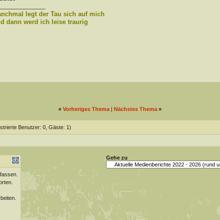
________________
nchmal legt der Tau sich auf mich
d dann werd ich leise traurig
«
Vorheriges Thema
|
Nächstes Thema
»
strierte Benutzer: 0, Gäste: 1)
Gehe zu
fassen.
orten.
beiten.