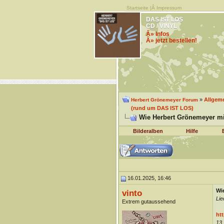
Startseite
|Â
Impressum
DAS IST LOS
CD / VINYL
Â» Infos
Â» jetzt bestellen!
»
Allgem
Herbert Grönemeyer Forum
(rund um DAS IST LOS)
Wie Herbert Grönemeyer mi
Bilderalben
Hilfe
16.01.2025, 16:46
Wi
vinto
Lie
Extrem gutaussehend
htt
13.