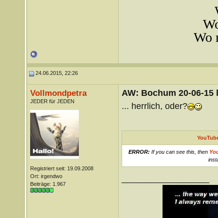
Wo
Wo m
24.06.2015, 22:26
AW: Bochum 20-06-15 l
Vollmondpetra
JEDER für JEDEN
... herrlich, oder?
YouTube
ERROR:
If you can see this, then
Yo
inst
Registriert seit: 19.09.2008
Ort: irgendwo
__________________
Beiträge: 1.967