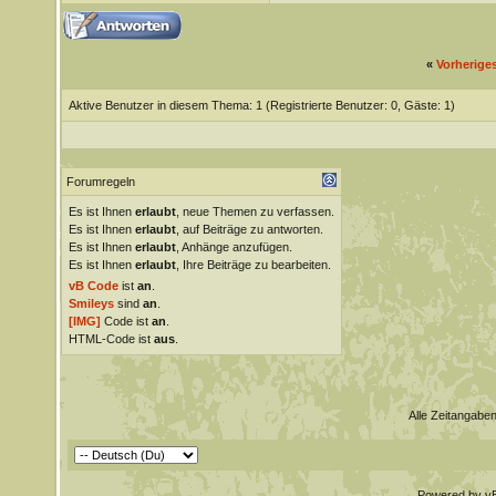
«
Vorherige
Aktive Benutzer in diesem Thema: 1
(Registrierte Benutzer: 0, Gäste: 1)
Forumregeln
Es ist Ihnen
erlaubt
, neue Themen zu verfassen.
Es ist Ihnen
erlaubt
, auf Beiträge zu antworten.
Es ist Ihnen
erlaubt
, Anhänge anzufügen.
Es ist Ihnen
erlaubt
, Ihre Beiträge zu bearbeiten.
vB Code
ist
an
.
Smileys
sind
an
.
[IMG]
Code ist
an
.
HTML-Code ist
aus
.
Alle Zeitangaben
Powered by vBu