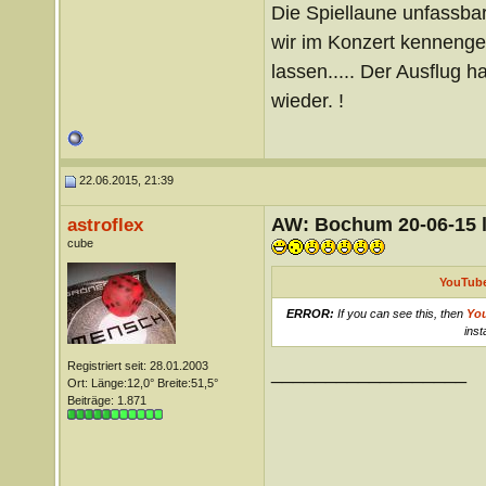
Die Spiellaune unfassbar
wir im Konzert kennengel
lassen..... Der Ausflug h
wieder. !
22.06.2015, 21:39
AW: Bochum 20-06-15 l
astroflex
cube
YouTube
ERROR:
If you can see this, then
Yo
inst
Registriert seit: 28.01.2003
__________________
Ort: Länge:12,0° Breite:51,5°
Beiträge: 1.871