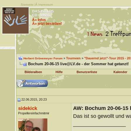
Startseite
|Â
Impressum
DAS IST LOS
CD / VINYL
Â» Infos
Â» jetzt bestellen!
»
Tourneen
»
"Dauernd jetzt"-Tour 2015 - 20
Herbert Grönemeyer Forum
Bochum 20-06-15 live@LV.de - der Sommer hat getanzt!
Bilderalben
Hilfe
Benutzerliste
Kalender
22.06.2015, 20:23
AW: Bochum 20-06-15 l
sidekick
Propellereinfachmitmir
Das ist so gewollt und w
__________________