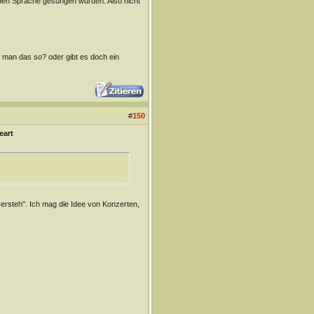
ichen Sprache gesungen wurden. Also nicht
bt man das so? oder gibt es doch ein
#
150
eart
 versteh". Ich mag die Idee von Konzerten,