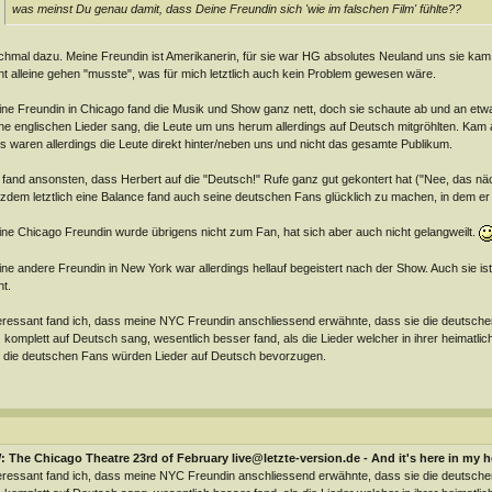
was meinst Du genau damit, dass Deine Freundin sich 'wie im falschen Film' fühlte??
hmal dazu. Meine Freundin ist Amerikanerin, für sie war HG absolutes Neuland uns sie kam a
ht alleine gehen "musste", was für mich letztlich auch kein Problem gewesen wäre.
ne Freundin in Chicago fand die Musik und Show ganz nett, doch sie schaute ab und an etwas
ne englischen Lieder sang, die Leute um uns herum allerdings auf Deutsch mitgröhlten. Kam a
s waren allerdings die Leute direkt hinter/neben uns und nicht das gesamte Publikum.
 fand ansonsten, dass Herbert auf die "Deutsch!" Rufe ganz gut gekontert hat ("Nee, das näc
tzdem letztlich eine Balance fand auch seine deutschen Fans glücklich zu machen, in dem er
ne Chicago Freundin wurde übrigens nicht zum Fan, hat sich aber auch nicht gelangweilt.
ne andere Freundin in New York war allerdings hellauf begeistert nach der Show. Auch sie i
ht.
eressant fand ich, dass meine NYC Freundin anschliessend erwähnte, dass sie die deutsc
komplett auf Deutsch sang, wesentlich besser fand, als die Lieder welcher in ihrer heimatl
 die deutschen Fans würden Lieder auf Deutsch bevorzugen.
 The Chicago Theatre 23rd of February live@letzte-version.de - And it's here in my h
eressant fand ich, dass meine NYC Freundin anschliessend erwähnte, dass sie die deutsc