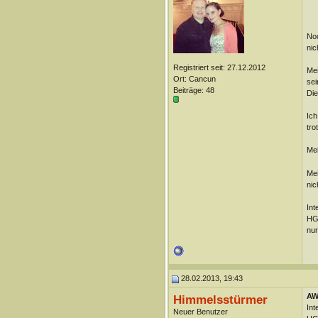
Noc
nic
Registriert seit: 27.12.2012
Mei
Ort: Cancun
sei
Beiträge: 48
Die
Ich
tro
Mei
Mei
nic
Int
HG 
nur
28.02.2013, 19:43
AW:
Himmelsstürmer
Int
Neuer Benutzer