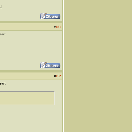
t
#
151
eart
#
152
eart