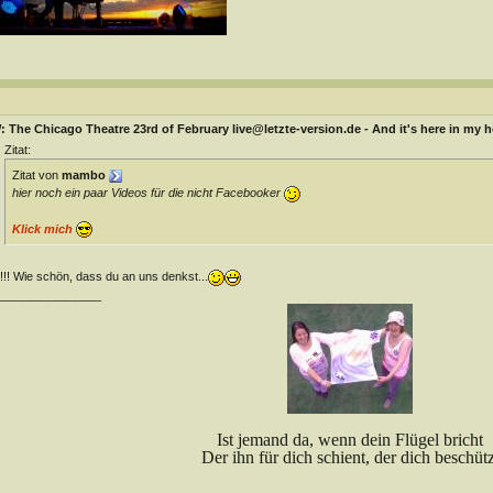
 The Chicago Theatre 23rd of February live@letzte-version.de - And it's here in my h
Zitat:
Zitat von
mambo
hier noch ein paar Videos für die nicht Facebooker
Klick mich
l!!! Wie schön, dass du an uns denkst...
________________
Ist jemand da, wenn dein Flügel bricht
Der ihn für dich schient, der dich beschütz