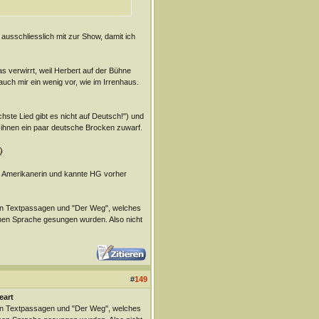
usschliesslich mit zur Show, damit ich
 verwirrt, weil Herbert auf der Bühne
uch mir ein wenig vor, wie im Irrenhaus.
hste Lied gibt es nicht auf Deutsch!") und
 ihnen ein paar deutsche Brocken zuwarf.
st Amerikanerin und kannte HG vorher
hen Textpassagen und "Der Weg", welches
ichen Sprache gesungen wurden. Also nicht
#
149
eart
hen Textpassagen und "Der Weg", welches