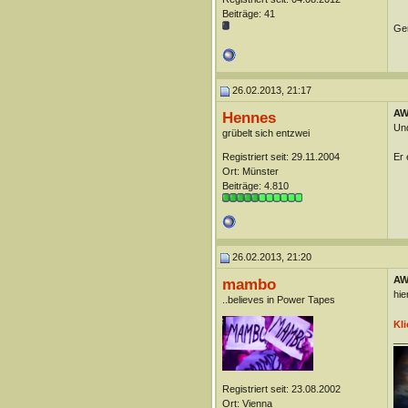
Beiträge: 41
Ge
26.02.2013, 21:17
AW:
Hennes
Und
grübelt sich entzwei
Registriert seit: 29.11.2004
Er 
Ort: Münster
Beiträge: 4.810
26.02.2013, 21:20
AW:
mambo
hie
..believes in Power Tapes
Kli
__
Registriert seit: 23.08.2002
Ort: Vienna