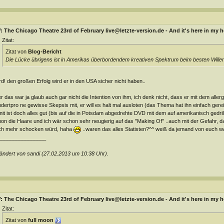
 The Chicago Theatre 23rd of February live@letzte-version.de - And it's here in my h
Zitat:
Zitat von
Blog-Bericht
Die Lücke übrigens ist in Amerikas überbordendem kreativen Spektrum beim besten Willen
d! den großen Erfolg wird er in den USA sicher nicht haben..
r das war ja glaub auch gar nicht die Intention von ihm, ich denk nicht, dass er mit dem aller
dertpro ne gewisse Skepsis mit, er will es halt mal ausloten (das Thema hat ihn einfach gereiz
it ist doch alles gut (bis auf die in Potsdam abgedrehte DVD mit dem auf amerikanisch gedrill
on die Haare und ich wär schon sehr neugierig auf das "Making Of" ..auch mit der Gefahr, 
ch mehr schocken würd, haha
..waren das alles Statisten?^^ weiß da jemand von euch w
________________
ndert von sandi (27.02.2013 um
10:38
Uhr).
 The Chicago Theatre 23rd of February live@letzte-version.de - And it's here in my h
Zitat:
Zitat von
full moon