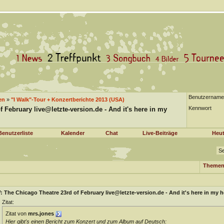
Benutzername
en
»
"I Walk"-Tour + Konzertberichte 2013 (USA)
Kennwort
 February live@letzte-version.de - And it's here in my
Benutzerliste
Kalender
Chat
Live-Beiträge
Heut
Se
Themen
 The Chicago Theatre 23rd of February live@letzte-version.de - And it's here in my h
Zitat:
Zitat von
mrs.jones
Hier gibt's einen Bericht zum Konzert und zum Album auf Deutsch: