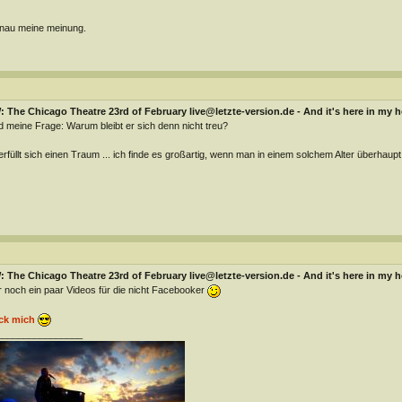
nau meine meinung.
 The Chicago Theatre 23rd of February live@letzte-version.de - And it's here in my h
 meine Frage: Warum bleibt er sich denn nicht treu?
erfüllt sich einen Traum ... ich finde es großartig, wenn man in einem solchem Alter überhau
 The Chicago Theatre 23rd of February live@letzte-version.de - And it's here in my h
r noch ein paar Videos für die nicht Facebooker
ck mich
________________