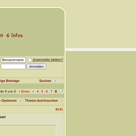
Angemeldet bleiben?
ige Beiträge
Suchen
ite 8 von 8
«
Erste
<
4
5
6
7
8
-Optionen
Thema durchsuchen
#
141
eart