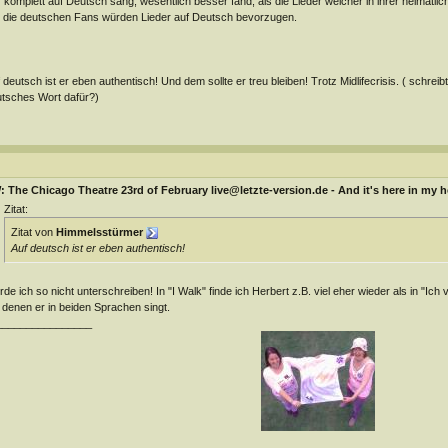
komplett auf Deutsch sang, wesentlich besser fand, als die Lieder welcher in ihrer heimatl
 die deutschen Fans würden Lieder auf Deutsch bevorzugen.
 deutsch ist er eben authentisch! Und dem sollte er treu bleiben! Trotz Midlifecrisis. ( schrei
tsches Wort dafür?)
 The Chicago Theatre 23rd of February live@letzte-version.de - And it's here in my h
Zitat:
Zitat von
Himmelsstürmer
Auf deutsch ist er eben authentisch!
de ich so nicht unterschreiben! In "I Walk" finde ich Herbert z.B. viel eher wieder als in "Ich
 denen er in beiden Sprachen singt.
________________