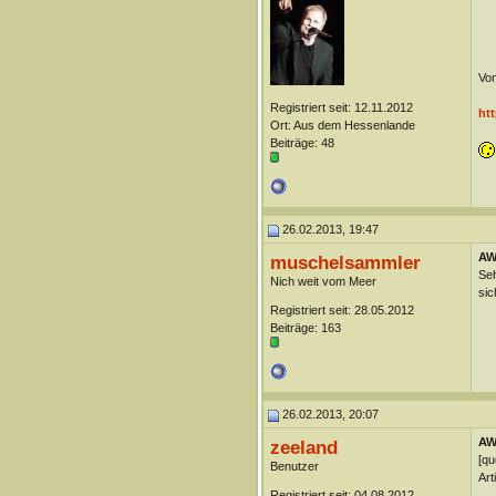
Von
Registriert seit: 12.11.2012
htt
Ort: Aus dem Hessenlande
Beiträge: 48
26.02.2013, 19:47
AW:
muschelsammler
Seh
Nich weit vom Meer
sic
Registriert seit: 28.05.2012
Beiträge: 163
26.02.2013, 20:07
AW:
zeeland
[qu
Benutzer
Art
Registriert seit: 04.08.2012