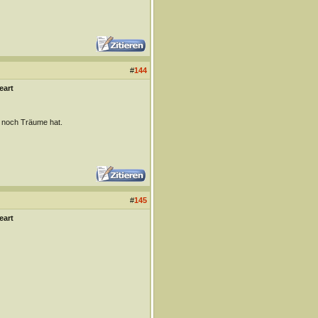
#
144
eart
pt noch Träume hat.
#
145
eart