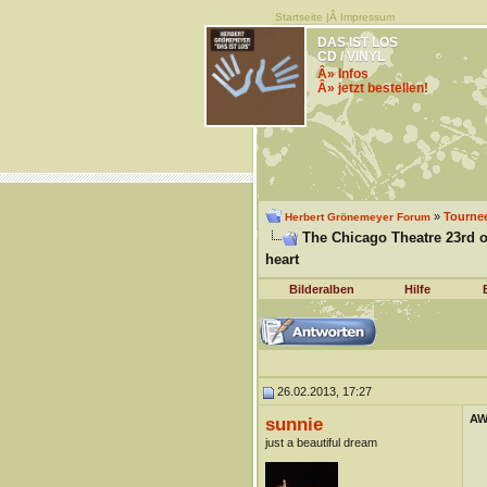
Startseite
|Â
Impressum
DAS IST LOS
CD / VINYL
Â» Infos
Â» jetzt bestellen!
»
Tourne
Herbert Grönemeyer Forum
The Chicago Theatre 23rd of
heart
Bilderalben
Hilfe
26.02.2013, 17:27
AW:
sunnie
just a beautiful dream