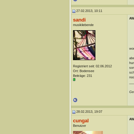
27.02.2013, 10:11
AW:
sandi
musikliebende
wor
abe
hun
Registriert seit: 02.06.2012
som
Ort: Bodensee
sch
Beiträge: 231
no
__
Geä
28.02.2013, 19:07
AW:
cungal
Benutzer