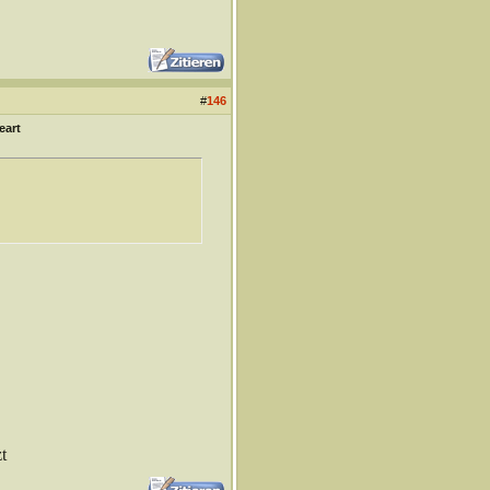
#
146
eart
t