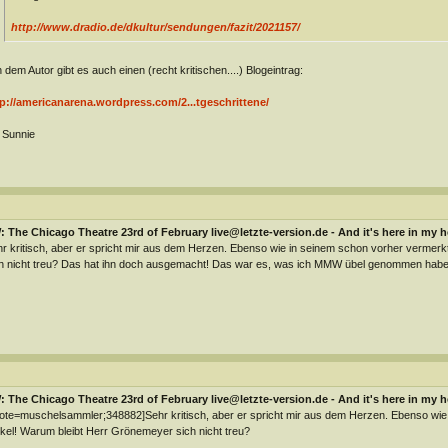
http://www.dradio.de/dkultur/sendungen/fazit/2021157/
 dem Autor gibt es auch einen (recht kritischen....) Blogeintrag:
p://americanarena.wordpress.com/2...tgeschrittene/
Sunnie
 The Chicago Theatre 23rd of February live@letzte-version.de - And it's here in my h
r kritisch, aber er spricht mir aus dem Herzen. Ebenso wie in seinem schon vorher vermerk
h nicht treu? Das hat ihn doch ausgemacht! Das war es, was ich MMW übel genommen habe
 The Chicago Theatre 23rd of February live@letzte-version.de - And it's here in my h
ote=muschelsammler;348882]Sehr kritisch, aber er spricht mir aus dem Herzen. Ebenso wie
ikel! Warum bleibt Herr Grönemeyer sich nicht treu?