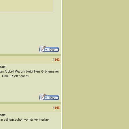
#
142
eart
ten Artikel! Warum bleibt Herr Grönemeyer
. Und ER jetzt auch?
#
143
eart
 in seinem schon vorher vermerkten