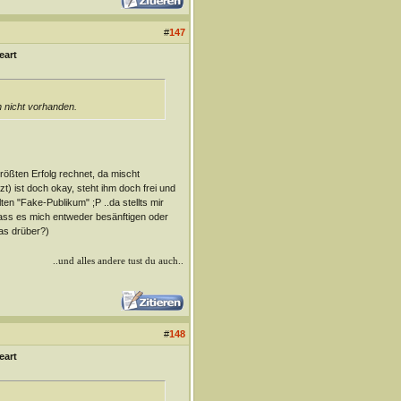
#
147
eart
 nicht vorhanden.
größten Erfolg rechnet, da mischt
t) ist doch okay, steht ihm doch frei und
ten "Fake-Publikum" ;P ..da stellts mir
dass es mich entweder besänftigen oder
as drüber?)
..und alles andere tust du auch..
#
148
eart