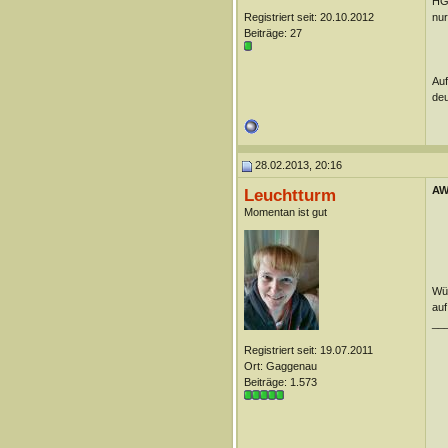
HG 
Registriert seit: 20.10.2012
nur
Beiträge: 27
Auf
deu
28.02.2013, 20:16
AW:
Leuchtturm
Momentan ist gut
Wür
auf
__
Registriert seit: 19.07.2011
Ort: Gaggenau
Beiträge: 1.573