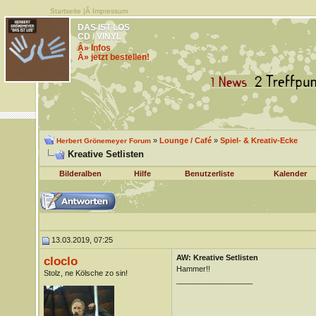
Startseite
|Â
Impressum
DAS IST LOS
CD / VINYL
Â» Infos
Â» jetzt bestellen!
»
Lounge / Café
»
Spiel- & Kreativ-Ecke
Herbert Grönemeyer Forum
Kreative Setlisten
Bilderalben
Hilfe
Benutzerliste
Kalender
13.03.2019, 07:25
AW: Kreative Setlisten
cloclo
Hammer!!
Stolz, ne Kölsche zo sin!
__________________