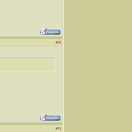
#
70
#
71