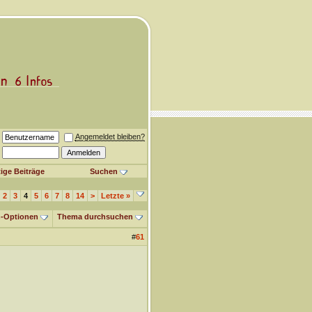
Angemeldet bleiben?
ige Beiträge
Suchen
2
3
4
5
6
7
8
14
>
Letzte
»
-Optionen
Thema durchsuchen
#
61