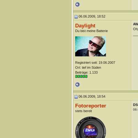
06.06.2009, 18:52
AW
Daylight
Ohj
Du bist meine Batterie
__
Registriert seit: 19.06.2007
Ort: tief im Süden
Beiträge: 1.133
06.06.2009, 18:54
Fotoreporter
DS
06.
stets bereit