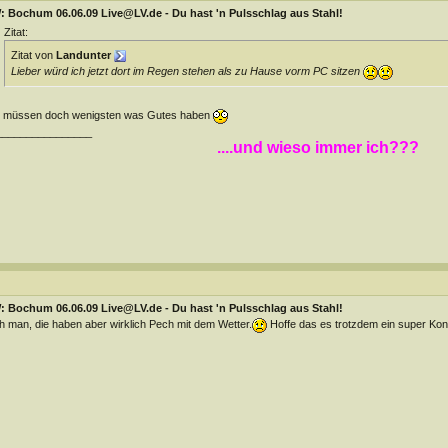
: Bochum 06.06.09 Live@LV.de - Du hast 'n Pulsschlag aus Stahl!
Zitat:
Zitat von
Landunter
Lieber würd ich jetzt dort im Regen stehen als zu Hause vorm PC sitzen
r müssen doch wenigsten was Gutes haben
________________
....und wieso immer ich???
: Bochum 06.06.09 Live@LV.de - Du hast 'n Pulsschlag aus Stahl!
 man, die haben aber wirklich Pech mit dem Wetter.
Hoffe das es trotzdem ein super Kon