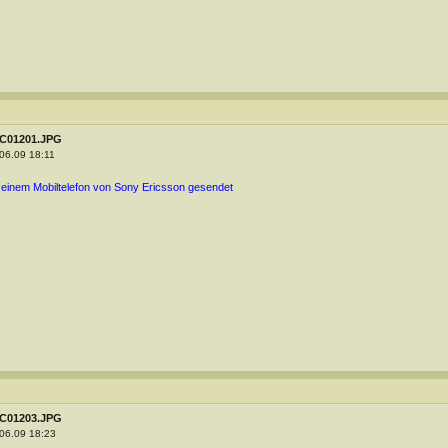
C01201.JPG
06.09 18:11
 einem Mobiltelefon von Sony Ericsson gesendet
C01203.JPG
06.09 18:23