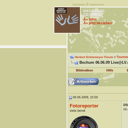
Startseite
|Â
Impressum
DAS IST LOS
CD / VINYL
Â» Infos
Â» jetzt bestellen!
»
Tourne
Herbert Grönemeyer Forum
Bochum 06.06.09 Live@LV.de
Bilderalben
Hilfe
06.06.2009, 15:59
Fotoreporter
DS
06.
stets bereit