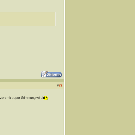
#
72
zert mit super Stimmung wird.