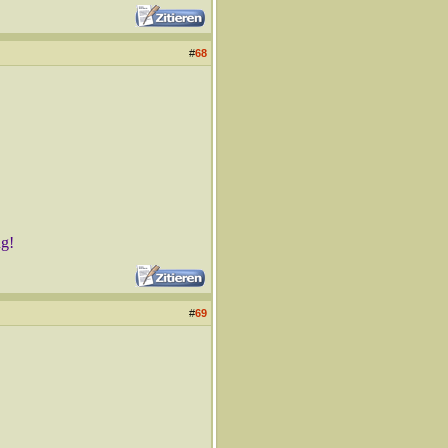
#
68
ng!
#
69