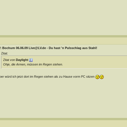
: Bochum 06.06.09 Live@LV.de - Du hast 'n Pulsschlag aus Stahl!
Zitat:
Zitat von
Daylight
Ohje, die Armen, müssen im Regen stehen.
ber würd ich jetzt dort im Regen stehen als zu Hause vorm PC sitzen