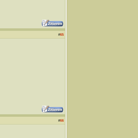
#
65
#
66