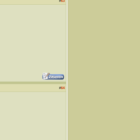
#
63
#
64