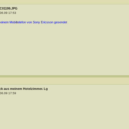
C01199.JPG
06.09 17:53
 einem Mobiltelefon von Sony Ericsson gesendet
ick aus meinem Hotelzimmer. Lg
06.09 17:59