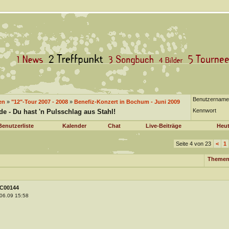
Benutzername
en
»
"12"-Tour 2007 - 2008
»
Benefiz-Konzert in Bochum - Juni 2009
Kennwort
 - Du hast 'n Pulsschlag aus Stahl!
Benutzerliste
Kalender
Chat
Live-Beiträge
Heut
Seite 4 von 23
<
1
Themen
C00144
06.09 15:58