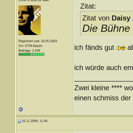
Ohne Ü fehlt Dir was!
Zitat:
Zitat von
Daisy
Die Bühne w
Registriert seit: 16.05.2003
ich fänds gut
ab
Ort: DTM Airport
Beiträge: 2.549
ich würde auch em
_______________
Zwei kleine **** wo
einen schmiss der *
16.11.2008, 11:46