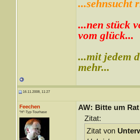
...sehnsucht r
...nen stück v
vom glück...
...mit jedem d
mehr...
16.11.2008, 11:27
AW: Bitte um Rat
Feechen
"H"-Typ-Tourhase
Zitat:
Zitat von
Unter