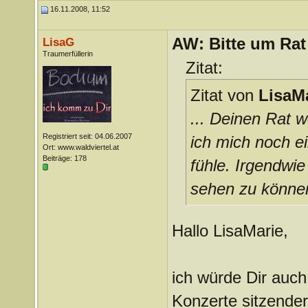
16.11.2008, 11:52
AW: Bitte um Rat
LisaG
Traumerfüllerin
Zitat:
Zitat von
LisaM
... Deinen Rat 
Registriert seit: 04.06.2007
ich mich noch e
Ort: www.waldviertel.at
Beiträge: 178
fühle. Irgendwi
sehen zu können.
Hallo LisaMarie,
ich würde Dir auch
Konzerte sitzender