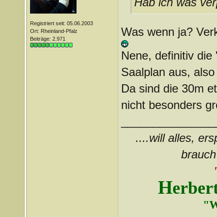
Hab ich was ver
Registriert seit: 05.06.2003
Was wenn ja? Verka
Ort: Rheinland-Pfalz
Beiträge: 2.971
Nene, definitiv die
Saalplan aus, also
Da sind die 30m et
nicht besonders gr
_______________
....will alles, e
brauch 
H
erber
"W