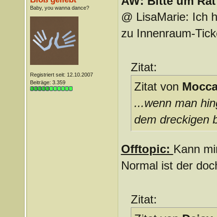
AW: Bitte um Rat 
Baby, you wanna dance?
@ LisaMarie: Ich h
zu Innenraum-Ticke
Zitat:
Registriert seit: 12.10.2007
Beiträge: 3.359
Zitat von
Mocc
...wenn man hin
dem dreckigen b
Offtopic:
Kann mi
Normal ist der doc
Zitat: