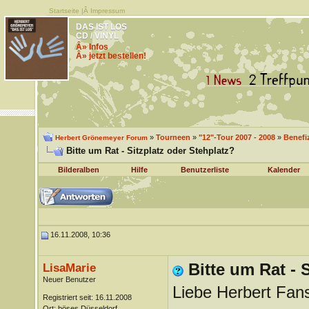
Startseite
|Â
Impressum
DAS IST LOS
CD / VINYL
Â» Infos
Â» jetzt bestellen!
»
Tourneen
»
"12"-Tour 2007 - 2008
»
Benefi
Herbert Grönemeyer Forum
Bitte um Rat - Sitzplatz oder Stehplatz?
Bilderalben
Hilfe
Benutzerliste
Kalender
16.11.2008, 10:36
Bitte um Rat - 
LisaMarie
Neuer Benutzer
Liebe Herbert Fan
Registriert seit: 16.11.2008
Ort: böses Düsseldorf