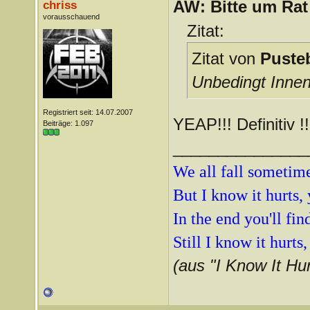
AW: Bitte um Rat
chriss
vorausschauend
Zitat:
Zitat von
Puste
Unbedingt Inne
Registriert seit: 14.07.2007
YEAP!!! Definitiv !!
Beiträge: 1.097
_______________
We all fall sometimes
But I know it hurts, 
In the end you'll fi
Still I know it hurts
(aus "I Know It Hur