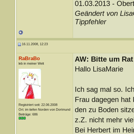
01.03.2013 - Ober
Geändert von Lis
Tippfehler
16.11.2008, 12:23
AW: Bitte um Rat
RaBraBo
leb in meiner Welt
Hallo LisaMarie
Ich sag mal so. I
Frau dagegen hat k
Registriert seit: 22.06.2008
den zu Boden sitze
Ort: im tiefen Norden von Dortmund
Beiträge: 686
z.Z. nicht mehr vie
Bei Herbert im Hei