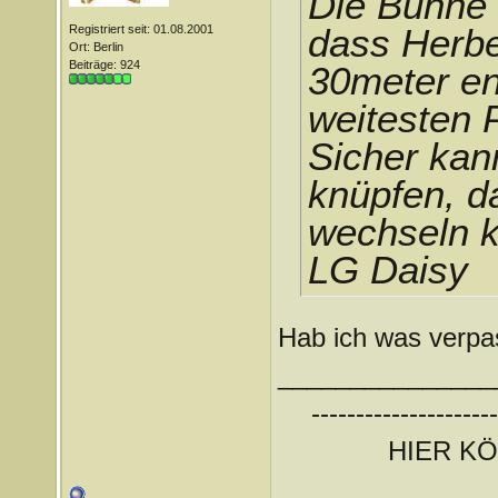
Die Bühne w
Registriert seit: 01.08.2001
dass Herbe
Ort: Berlin
Beiträge: 924
30meter ent
weitesten 
Sicher kan
knüpfen, d
wechseln k
LG Daisy
Hab ich was verpa
_______________
---------------------
HIER K