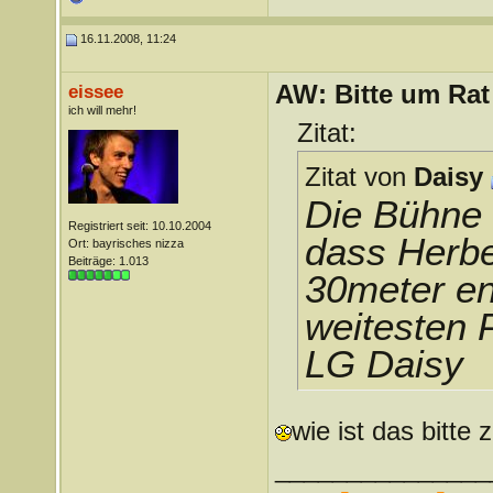
16.11.2008, 11:24
AW: Bitte um Rat
eissee
ich will mehr!
Zitat:
Zitat von
Daisy
Die Bühne w
Registriert seit: 10.10.2004
dass Herbe
Ort: bayrisches nizza
Beiträge: 1.013
30meter ent
weitesten 
LG Daisy
wie ist das bitte
_______________