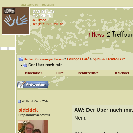
Startseite
|Â
Impressum
DAS IST LOS
CD / VINYL
Â» Infos
Â» jetzt bestellen!
»
Lounge / Café
»
Spiel- & Kreativ-Ecke
Herbert Grönemeyer Forum
Der User nach mir...
Bilderalben
Hilfe
Benutzerliste
Kalender
28.07.2024, 22:54
AW: Der User nach mir.
sidekick
Propellereinfachmitmir
Nein.