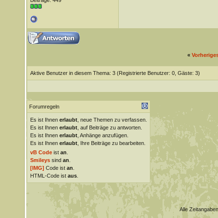
Beiträge: 449
«
Vorherige
Aktive Benutzer in diesem Thema: 3
(Registrierte Benutzer: 0, Gäste: 3)
Forumregeln
Es ist Ihnen
erlaubt
, neue Themen zu verfassen.
Es ist Ihnen
erlaubt
, auf Beiträge zu antworten.
Es ist Ihnen
erlaubt
, Anhänge anzufügen.
Es ist Ihnen
erlaubt
, Ihre Beiträge zu bearbeiten.
vB Code
ist
an
.
Smileys
sind
an
.
[IMG]
Code ist
an
.
HTML-Code ist
aus
.
Alle Zeitangaben