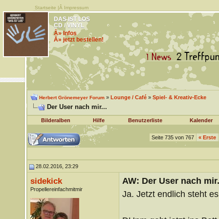
Startseite
|Â
Impressum
DAS IST LOS
CD / VINYL
Â» Infos
Â» jetzt bestellen!
»
Lounge / Café
»
Spiel- & Kreativ-Ecke
Herbert Grönemeyer Forum
Der User nach mir...
Bilderalben
Hilfe
Benutzerliste
Kalender
Seite 735 von 767
«
Erste
28.02.2016, 23:29
AW: Der User nach mir.
sidekick
Propellereinfachmitmir
Ja. Jetzt endlich steht es