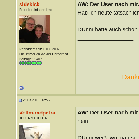
AW: Der User nach mir.
sidekick
Propellereinfachmitmir
Hab ich heute tatsächlich
DUnm hatte auch schon 
__________________
Registriert seit: 10.06.2007
Ort: immer da wo der Herbert ist...
Beiträge: 3.407
Danke
28.03.2016, 12:56
AW: Der User nach mir.
Vollmondpetra
JEDER für JEDEN
nein
DUnm weiß, wo man schn