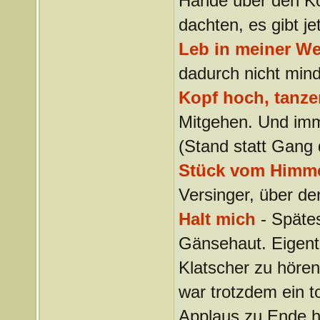
Hände über den Ko
dachten, es gibt je
Leb in meiner We
dadurch nicht min
Kopf hoch, tanze
Mitgehen. Und imme
(Stand statt Gang 
Stück vom Himm
Versinger, über de
Halt mich
- Spätes
Gänsehaut. Eigentl
Klatscher zu höre
war trotzdem ein t
Applaus zu Ende h