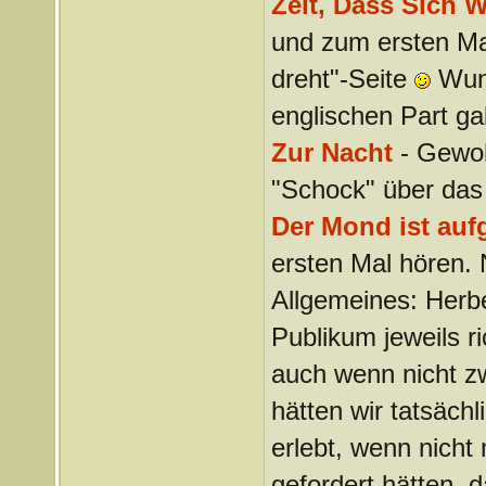
Zeit, Dass Sich 
und zum ersten Mal
dreht"-Seite
Wund
englischen Part ga
Zur Nacht
- Gewoh
"Schock" über das
Der Mond ist au
ersten Mal hören. 
Allgemeines: Herbe
Publikum jeweils ri
auch wenn nicht z
hätten wir tatsäch
erlebt, wenn nich
gefordert hätten, 