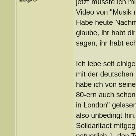
jetzt musste ich m
Beiträge: n/a
Video von "Musik nu
Habe heute Nachmi
glaube, ihr habt d
sagen, ihr habt ec
Ich lebe seit eini
mit der deutschen
habe ich von seine
80-ern auch schonm
in London" gelesen
also unbedingt hin
Solidaritaet mitge
natuerlich 1. den 