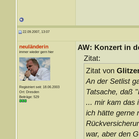
22.09.2007, 13:07
AW: Konzert in de
neuländerin
immer wieder gern hier
Zitat:
Zitat von
Glitz
An der Setlist 
Registriert seit: 18.06.2003
Tatsache, daß "I
Ort: Dresden
Beiträge: 529
... mir kam das
ich hätte gerne 
Rückversicherun
war, aber den Gef