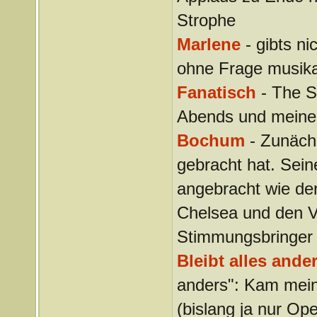
Strophe
Marlene
- gibts ni
ohne Frage musikal
Fanatisch
- The St
Abends und meine 
Bochum
- Zunächs
gebracht hat. Sein
angebracht wie der
Chelsea und den Ve
Stimmungsbringer
Bleibt alles ande
anders": Kam mei
(bislang ja nur Op