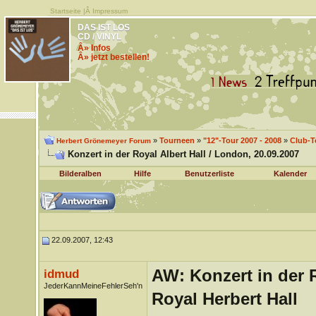
Startseite
|Â
Impressum
DAS IST LOS
CD / VINYL
Â» Infos
Â» jetzt bestellen!
»
Tourneen
»
"12"-Tour 2007 - 2008
»
Club-T
Herbert Grönemeyer Forum
Konzert in der Royal Albert Hall / London, 20.09.2007
Bilderalben
Hilfe
Benutzerliste
Kalender
22.09.2007, 12:43
AW: Konzert in der R
idmud
JederKannMeineFehlerSeh'n
Royal Herbert Hall