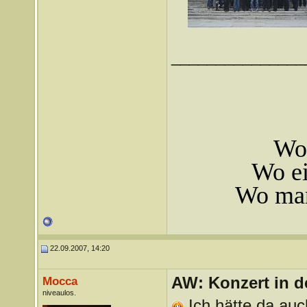
_______________
Wo 
Wo ei
Wo man
22.09.2007, 14:20
AW: Konzert in de
Mocca
niveaulos.
Ich hätte da au