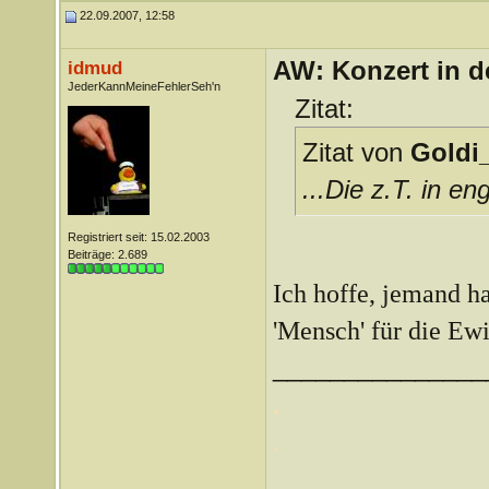
22.09.2007, 12:58
AW: Konzert in de
idmud
JederKannMeineFehlerSeh'n
Zitat:
Zitat von
Goldi_
...Die z.T. in e
Registriert seit: 15.02.2003
Beiträge: 2.689
Ich hoffe, jemand h
'Mensch' für die Ew
_______________
.
.