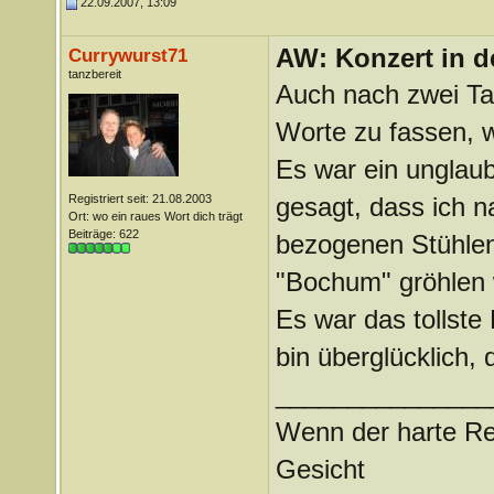
22.09.2007, 13:09
AW: Konzert in de
Currywurst71
tanzbereit
Auch nach zwei Tage
Worte zu fassen, 
Es war ein unglaub
Registriert seit: 21.08.2003
gesagt, dass ich n
Ort: wo ein raues Wort dich trägt
Beiträge: 622
bezogenen Stühlen
"Bochum" gröhlen we
Es war das tollste 
bin überglücklich, 
_______________
Wenn der harte Reg
Gesicht