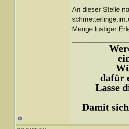
An dieser Stelle n
schmetterlinge.im.
Menge lustiger Erl
_______________
Werd
ei
Wü
dafür 
Lasse d
Damit sich