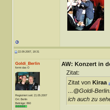
22.09.2007, 18:31
AW: Konzert in de
Goldi_Berlin
formt das O
Zitat:
Zitat von
Kiraa
...@Goldi-Berli
Registriert seit: 21.05.2007
ich auch zu sehe
Ort: Berlin
Beiträge: 860