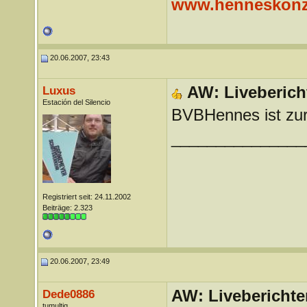
www.henneskonz
20.06.2007, 23:43
AW: Liveberich
Luxus
Estación del Silencio
BVBHennes ist z
_______________
Registriert seit: 24.11.2002
Beiträge: 2.323
20.06.2007, 23:49
AW: Liveberichte
Dede0886
tumultig