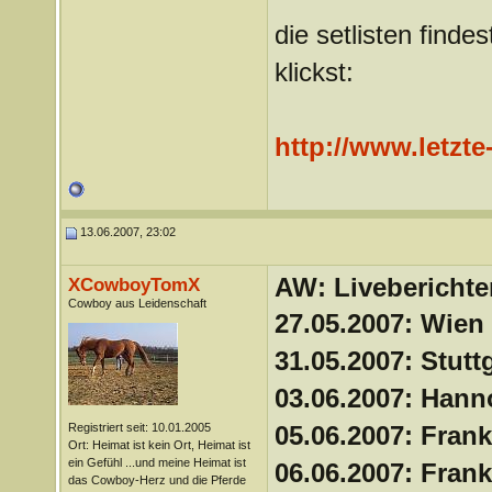
die setlisten finde
klickst:
http://www.letzte
13.06.2007, 23:02
AW: Liveberichte
XCowboyTomX
Cowboy aus Leidenschaft
27.05.2007: Wien
31.05.2007: Stutt
03.06.2007: Han
Registriert seit: 10.01.2005
05.06.2007: Frank
Ort: Heimat ist kein Ort, Heimat ist
ein Gefühl ...und meine Heimat ist
06.06.2007: Frank
das Cowboy-Herz und die Pferde