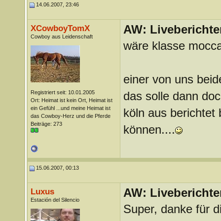
14.06.2007, 23:46
AW: Liveberichte
XCowboyTomX
Cowboy aus Leidenschaft
wäre klasse mocca
einer von uns beid
Registriert seit: 10.01.2005
das solle dann doc
Ort: Heimat ist kein Ort, Heimat ist
ein Gefühl ...und meine Heimat ist
köln aus berichte
das Cowboy-Herz und die Pferde
Beiträge: 273
können....
15.06.2007, 00:13
AW: Liveberichte
Luxus
Estación del Silencio
Super, danke für d