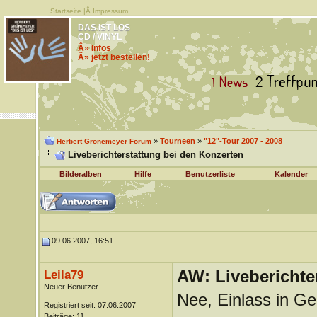
Startseite
|Â
Impressum
DAS IST LOS
CD / VINYL
Â» Infos
Â» jetzt bestellen!
»
Tourneen
»
"12"-Tour 2007 - 2008
Herbert Grönemeyer Forum
Liveberichterstattung bei den Konzerten
Bilderalben
Hilfe
Benutzerliste
Kalender
09.06.2007, 16:51
AW: Liveberichte
Leila79
Neuer Benutzer
Nee, Einlass in Ge
Registriert seit: 07.06.2007
Beiträge: 11