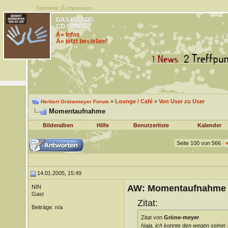
Startseite
|Â
Impressum
DAS IST LOS
CD / VINYL
Â» Infos
Â» jetzt bestellen!
»
Lounge / Café
»
Von User zu User
Herbert Grönemeyer Forum
Momentaufnahme
Bilderalben
Hilfe
Benutzerliste
Kalender
Seite 100 von 566
14.01.2005, 15:49
AW: Momentaufnahme
NIN
Gast
Zitat:
Beiträge: n/a
Zitat von
Gröne-meyer
Naja, ich konnte den wegen seiner 