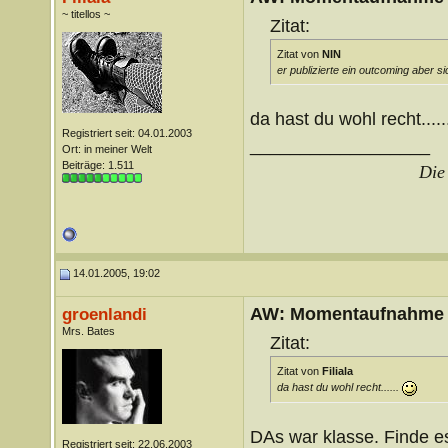
~ titellos ~
Zitat:
Zitat von
NIN
er publizierte ein outcoming aber s
da hast du wohl recht.....
Registriert seit: 04.01.2003
__________________
Ort: in meiner Welt
Beiträge: 1.511
Die 
14.01.2005, 19:02
AW: Momentaufnahme
groenlandi
Mrs. Bates
Zitat:
Zitat von
Filiala
da hast du wohl recht......
DAs war klasse. Finde es
Registriert seit: 22.06.2003