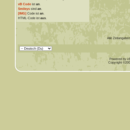
vB Code
ist
an
.
Smileys
sind
an
.
[IMG]
Code ist
an
.
HTML-Code ist
aus
.
Alle Zeitangaben
Powered by vBu
Copyright ©2000