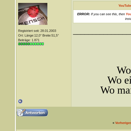
YouTube
ERROR:
If you can see this, then
Yo
inst
_______________
Registriert seit: 28.01.2003
Ort: Länge:12,0° Breite:51,5°
Beiträge: 1.871
Wo 
Wo ei
Wo man
«
Vorherige