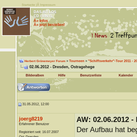
Startseite
|Â
Impressum
DAS IST LOS
CD / VINYL
Â» Infos
Â» jetzt bestellen!
»
Tourneen
»
"Schiffsverkehr"-Tour 2011 - 2
Herbert Grönemeyer Forum
02.06.2012 - Dresden, Ostragehege
Bilderalben
Hilfe
Benutzerliste
Kalender
31.05.2012, 12:00
AW: 02.06.2012 -
joerg8219
Erfahrener Benutzer
Der Aufbau hat be
Registriert seit: 16.07.2007
Ort: Dresden