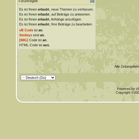
Forumregeln
Es ist Ihnen
erlaubt
, neue Themen zu verfassen.
Es ist Ihnen
erlaubt
, auf Beiträge zu antworten.
Es ist Ihnen
erlaubt
, Anhänge anzufügen.
Es ist Ihnen
erlaubt
, Ihre Beiträge zu bearbeiten.
vB Code
ist
an
.
Smileys
sind
an
.
[IMG]
Code ist
an
.
HTML-Code ist
aus
.
Alle Zeitangaben
Powered by vBu
Copyright ©2000