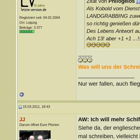
Zitat von
Philogelos
Als Kobold vom Dienst
LANDGRABBING zuwende
Registriert seit: 04.02.2004
Ort: Leipzig
so richtig genießen dür
Beiträge: 3.377
Des Lebens Antwort a
Ach 13! aber +1 +1 ...!!
Was will uns der Schre
__________________
Nur wer fallen, auch flie
15.03.2011, 18:43
AW: Ich will mehr Schif
JJ
Darum öffnet Eure Pforten
Siehe da, der engliesche
mal schreiben, vielleicht 