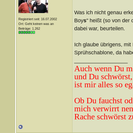
Was ich nicht genau erk
Registriert seit: 16.07.2002
Boy
s
" heißt (so von der o
Ort: Geht keinen was an
dabei war, beurteilen.
Beiträge: 1.262
Ich glaube übrigens, mit
Sprühschablone, da habe 
__________________
Auch wenn Du mi
und Du schwörst,
ist mir alles so eg
Ob Du fauchst od
mich verwirrt ne
n
Rache schwörst z