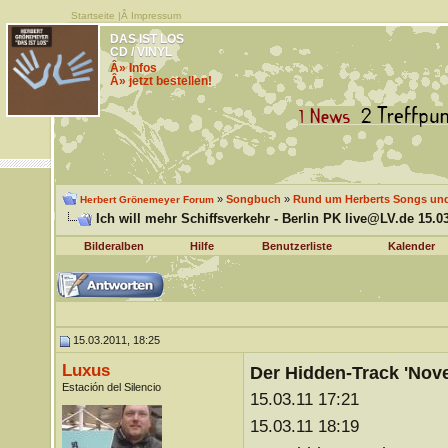
Startseite
|Â
Impressum
DAS IST LOS
CD / VINYL
Â» Infos
Â» jetzt bestellen!
»
Songbuch
»
Rund um Herberts Songs un
Herbert Grönemeyer Forum
Ich will mehr Schiffsverkehr - Berlin PK live@LV.de 15.0
Bilderalben
Hilfe
Benutzerliste
Kalender
15.03.2011, 18:25
Luxus
Der Hidden-Track 'Nove
Estación del Silencio
15.03.11 17:21
15.03.11 18:19