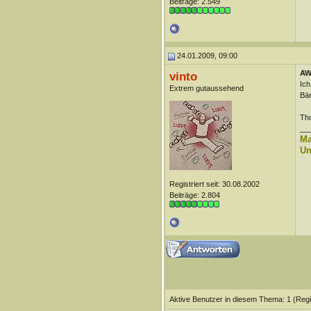
Beiträge: 2.549
24.01.2009, 09:00
AW
vinto
Ich
Extrem gutaussehend
Bär
Th
__
Ma
Un
Registriert seit: 30.08.2002
Beiträge: 2.804
Aktive Benutzer in diesem Thema: 1
(Regi