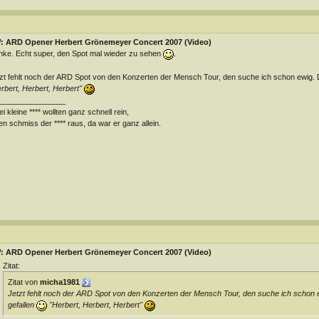
: ARD Opener Herbert Grönemeyer Concert 2007 (Video)
ke. Echt super, den Spot mal wieder zu sehen
.
zt fehlt noch der ARD Spot von den Konzerten der Mensch Tour, den suche ich schon ewig. 
rbert, Herbert, Herbert"
________________
i kleine **** wollten ganz schnell rein,
en schmiss der **** raus, da war er ganz allein.
: ARD Opener Herbert Grönemeyer Concert 2007 (Video)
Zitat:
Zitat von
micha1981
Jetzt fehlt noch der ARD Spot von den Konzerten der Mensch Tour, den suche ich schon 
gefallen
"Herbert, Herbert, Herbert"