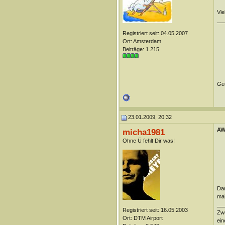
Vie
__
Registriert seit: 04.05.2007
Ort: Amsterdam
Beiträge: 1.215
Geä
23.01.2009, 20:32
AW
micha1981
Ohne Ü fehlt Dir was!
Dan
mal
__
Registriert seit: 16.05.2003
Zwe
Ort: DTM Airport
ein