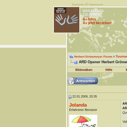
Startseite
|Â
Impressum
DAS IST LOS
CD / VINYL
Â» Infos
Â» jetzt bestellen!
»
Tourne
Herbert Grönemeyer Forum
ARD Opener Herbert Grönem
Bilderalben
Hilfe
22.01.2009, 20:35
AR
Jolanda
AR
Erfahrener Benutzer
Que
Vid
__