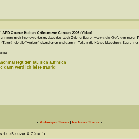
: ARD Opener Herbert Grönemeyer Concert 2007 (Video)
 erinnere mich irgendwie daran, dass das auch Zeichenfiguren waren, die Köpfe von realen 
 (Tatort), die alle "Herbert" skandierten und dann im Takt in die Hände klatschten. Zuerst nu
omas
________________
nchmal legt der Tau sich auf mich
d dann werd ich leise traurig
«
Vorheriges Thema
|
Nächstes Thema
»
strierte Benutzer: 0, Gäste: 1)