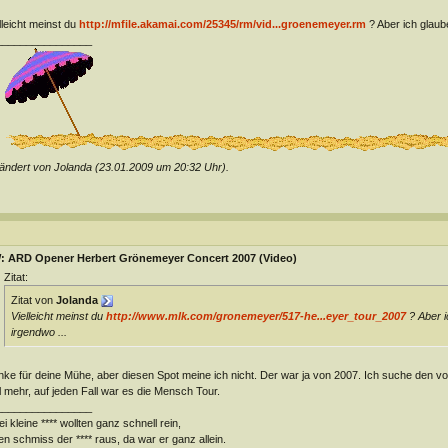
lleicht meinst du
http://mfile.akamai.com/25345/rm/vid...groenemeyer.rm
? Aber ich glaub
________________
ndert von Jolanda (23.01.2009 um
20:32
Uhr).
: ARD Opener Herbert Grönemeyer Concert 2007 (Video)
Zitat:
Zitat von
Jolanda
Vielleicht meinst du
http://www.mlk.com/gronemeyer/517-he...eyer_tour_2007
? Aber i
irgendwo ...
ke für deine Mühe, aber diesen Spot meine ich nicht. Der war ja von 2007. Ich suche den vo
 mehr, auf jeden Fall war es die Mensch Tour.
________________
i kleine **** wollten ganz schnell rein,
en schmiss der **** raus, da war er ganz allein.