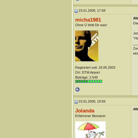
23.01.2009, 17:58
AW
micha1981
Dan
Ohne Ü fehlt Dir was!
Jet
"He
__
Zwe
ein
Registriert seit: 16.05.2003
Ort: DTM Airport
Beiträge: 2.549
23.01.2009, 19:59
AW
Jolanda
Erfahrener Benutzer