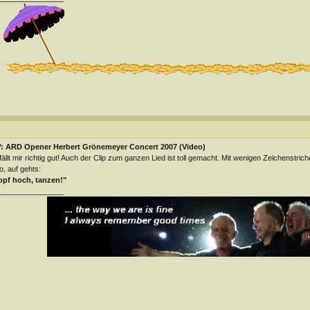
: ARD Opener Herbert Grönemeyer Concert 2007 (Video)
ällt mir richtig gut! Auch der Clip zum ganzen Lied ist toll gemacht. Mit wenigen Zeichenstri
o, auf gehts:
opf hoch, tanzen!"
________________