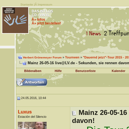
Startseite
|Â
Impressum
DAS IST LOS
CD / VINYL
Â» Infos
Â» jetzt bestellen!
»
Tourneen
»
"Dauernd jetzt"-Tour 2015 - 20
Herbert Grönemeyer Forum
Mainz 26-05-16 live@LV.de - Sekunden, sie rennen davon
Bilderalben
Hilfe
Benutzerliste
Kalender
24.05.2016, 10:44
Mainz 26-05-16
Luxus
Estación del Silencio
davon!