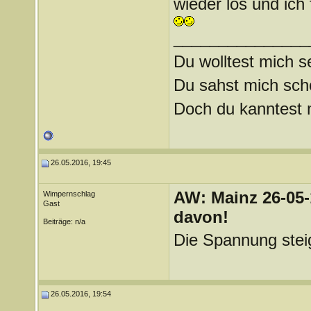
wieder los und ich
_______________
Du wolltest mich s
Du sahst mich scho
Doch du kanntest mi
26.05.2016, 19:45
AW: Mainz 26-05-
Wimpernschlag
Gast
davon!
Beiträge: n/a
Die Spannung stei
26.05.2016, 19:54