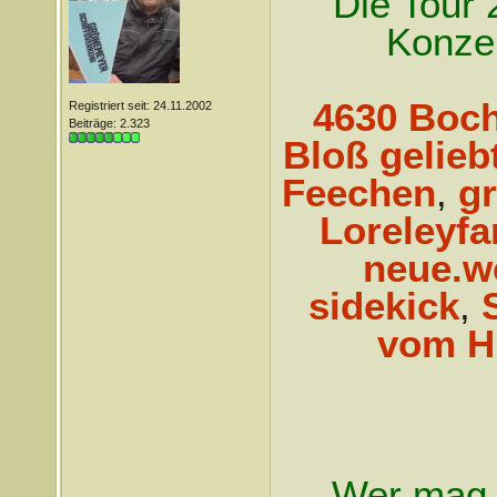
Die Tour 
Konzer
4630 Boc
Registriert seit: 24.11.2002
Beiträge: 2.323
Bloß gelieb
Feechen
,
g
Loreleyfa
neue.w
sidekick
,
vom H
Wer mag, 