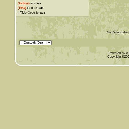
Smileys
sind
an
.
[IMG]
Code ist
an
.
HTML-Code ist
aus
.
Alle Zeitangaben
Powered by vBu
Copyright ©2000