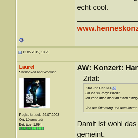
echt cool.
_______________
www.henneskonz
13.05.2015, 10:29
AW: Konzert: Ham
Laurel
Sherlocked and Whovian
Zitat:
Zitat von
Hennes
Bin ich so vergesslich?
Ich kann mich nicht an einen einzi
Von der Stimmung und dem letzten 
Registriert seit: 29.07.2003
Ort: Löwenstadt
Damit ist wohl da
Beiträge: 1.994
gemeint.