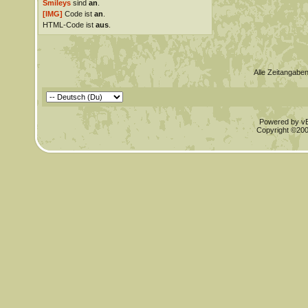
Smileys
sind
an
.
[IMG]
Code ist
an
.
HTML-Code ist
aus
.
Alle Zeitangaben
Powered by vBu
Copyright ©2000