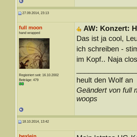
27.09.2014, 23:13
AW: Konzert: H
full moon
hand wrapped
Das ist ja cool, Le
ich schreiben - st
im Kopf.. Naja cl
_______________
Registriert seit: 16.10.2002
heult den Wolf an
Beiträge: 479
Geändert von full
woops
18.10.2014, 13:42
hexlein