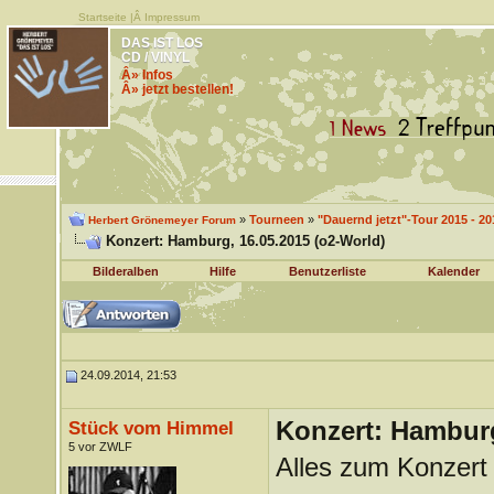
Startseite
|Â
Impressum
DAS IST LOS
CD / VINYL
Â» Infos
Â» jetzt bestellen!
»
Tourneen
»
"Dauernd jetzt"-Tour 2015 - 20
Herbert Grönemeyer Forum
Konzert: Hamburg, 16.05.2015 (o2-World)
Bilderalben
Hilfe
Benutzerliste
Kalender
24.09.2014, 21:53
Konzert: Hamburg
Stück vom Himmel
5 vor ZWLF
Alles zum Konzert