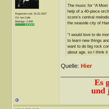
The music for “A Most
help of a 40-piece orc
Registriert seit: 26.02.2007
score’s central melodic
Ort: bei Celle
Beiträge: 3.408
the seaside city of H
“I would love to do mo
to learn new things and 
want to do big rock con
about age, so I think it
Quelle:
Hier
_______________
Es 
und j