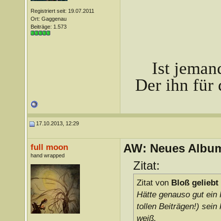
Registriert seit: 19.07.2011
Ort: Gaggenau
Beiträge: 1.573
Ist jeman
Der ihn für 
17.10.2013, 12:29
AW: Neues Album
full moon
hand wrapped
Zitat:
Zitat von
Bloß geliebt
Hätte genauso gut ein 
tollen Beiträgen!) sein
weiß.