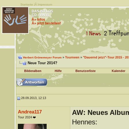
Startseite
|Â
Impressum
DAS IST LOS
CD / VINYL
Â» Infos
Â» jetzt bestellen!
»
Tourneen
»
"Dauernd jetzt"-Tour 2015 - 20
Herbert Grönemeyer Forum
Neue Tour 2014?
Bilderalben
Hilfe
Benutzerliste
Kalender
28.09.2013, 12:13
AW: Neues Album
Andrea117
Tour 2024 ❤️
Hennes: