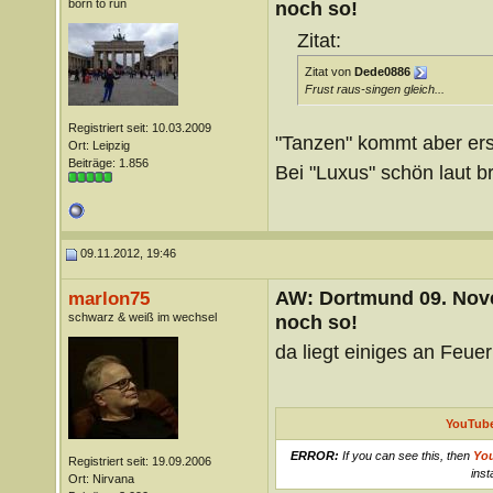
born to run
noch so!
Zitat:
Zitat von
Dede0886
Frust raus-singen gleich...
Registriert seit: 10.03.2009
"Tanzen" kommt aber ers
Ort: Leipzig
Beiträge: 1.856
Bei "Luxus" schön laut br
09.11.2012, 19:46
AW: Dortmund 09. Nove
marlon75
schwarz & weiß im wechsel
noch so!
da liegt einiges an Feuer
YouTube
ERROR:
If you can see this, then
Yo
Registriert seit: 19.09.2006
inst
Ort: Nirvana