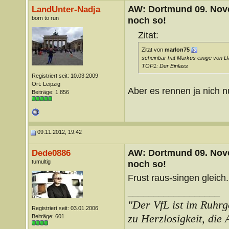
AW: Dortmund 09. Nove
LandUnter-Nadja
born to run
noch so!
Zitat:
Zitat von
marlon75
scheinbar hat Markus einige von 
TOP1: Der Einlass
Registriert seit: 10.03.2009
Ort: Leipzig
Aber es rennen ja nich nur
Beiträge: 1.856
09.11.2012, 19:42
AW: Dortmund 09. Nove
Dede0886
tumultig
noch so!
Frust raus-singen gleich.
__________________
"Der VfL ist im Ruhrg
Registriert seit: 03.01.2006
zu Herzlosigkeit, die
Beiträge: 601