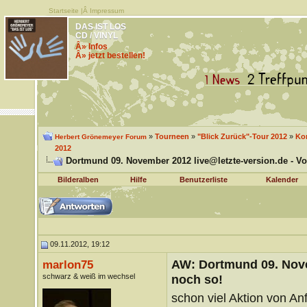
Startseite
|Â
Impressum
DAS IST LOS
CD / VINYL
Â» Infos
Â» jetzt bestellen!
»
Tourneen
»
"Blick Zurück"-Tour 2012
»
Kon
Herbert Grönemeyer Forum
2012
Dortmund 09. November 2012 live@letzte-version.de - Vo
Bilderalben
Hilfe
Benutzerliste
Kalender
09.11.2012, 19:12
AW: Dortmund 09. Nove
marlon75
schwarz & weiß im wechsel
noch so!
schon viel Aktion von An