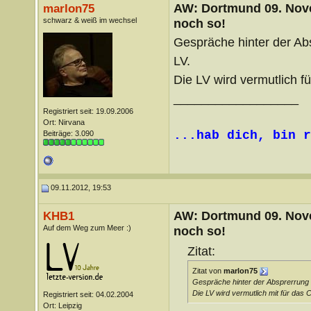
AW: Dortmund 09. Nove
marlon75
schwarz & weiß im wechsel
noch so!
Gespräche hinter der Abs
LV.
Die LV wird vermutlich f
__________________
Registriert seit: 19.09.2006
Ort: Nirvana
...hab dich, bin r
Beiträge: 3.090
09.11.2012, 19:53
AW: Dortmund 09. Nove
KHB1
Auf dem Weg zum Meer :)
noch so!
Zitat:
Zitat von
marlon75
Gespräche hinter der Absprerrung z
Die LV wird vermutlich mit für das
Registriert seit: 04.02.2004
Ort: Leipzig