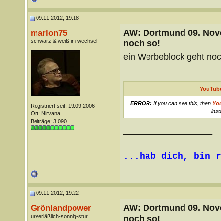
09.11.2012, 19:18
AW: Dortmund 09. Nove
marlon75
schwarz & weiß im wechsel
noch so!
ein Werbeblock geht noc
YouTube
ERROR:
If you can see this, then
Yo
Registriert seit: 19.09.2006
inst
Ort: Nirvana
Beiträge: 3.090
__________________
...hab dich, bin r
09.11.2012, 19:22
AW: Dortmund 09. Nove
Grönlandpower
urverläßlich-sonnig-stur
noch so!