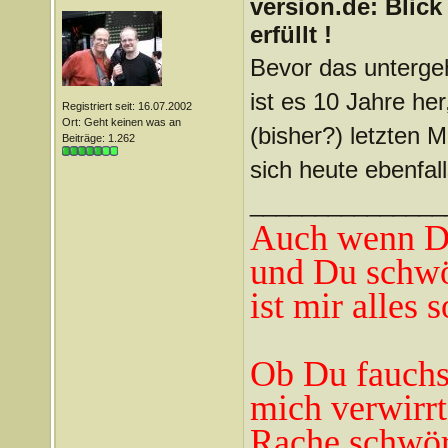
version.de: Blic
erfüllt !
Bevor das untergeh
ist es 10 Jahre he
Registriert seit: 16.07.2002
Ort: Geht keinen was an
(bisher?) letzten M
Beiträge: 1.262
sich heute ebenfal
_______________
Auch wenn Du
und Du schwö
ist mir alles 
Ob Du fauchst
mich verwirrt
Rache schwör