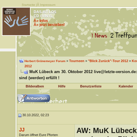
Startseite
|Â
Impressum
DAS IST LOS
CD / VINYL
Â» Infos
Â» jetzt bestellen!
»
Tourneen
»
"Blick Zurück"-Tour 2012
»
Kon
Herbert Grönemeyer Forum
2012
MuK Lübeck am 30. Oktober 2012 live@letzte-version.de:
sind (werden) erfüllt !
Bilderalben
Hilfe
Benutzerliste
Kalender
30.10.2022, 02:23
AW: MuK Lübeck a
JJ
Darum öffnet Eure Pforten