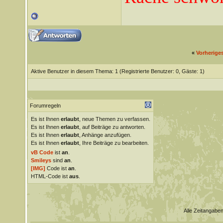
«
Vorherige
Aktive Benutzer in diesem Thema: 1
(Registrierte Benutzer: 0, Gäste: 1)
Forumregeln
Es ist Ihnen
erlaubt
, neue Themen zu verfassen.
Es ist Ihnen
erlaubt
, auf Beiträge zu antworten.
Es ist Ihnen
erlaubt
, Anhänge anzufügen.
Es ist Ihnen
erlaubt
, Ihre Beiträge zu bearbeiten.
vB Code
ist
an
.
Smileys
sind
an
.
[IMG]
Code ist
an
.
HTML-Code ist
aus
.
Alle Zeitangaben