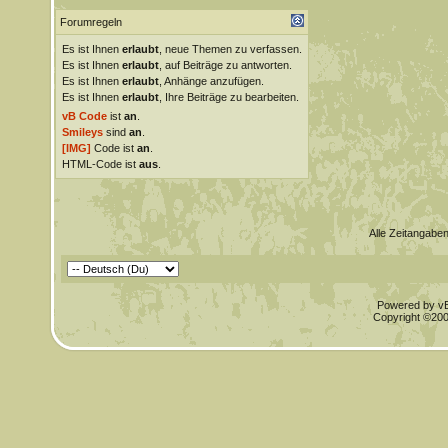
Forumregeln
Es ist Ihnen
erlaubt
, neue Themen zu verfassen.
Es ist Ihnen
erlaubt
, auf Beiträge zu antworten.
Es ist Ihnen
erlaubt
, Anhänge anzufügen.
Es ist Ihnen
erlaubt
, Ihre Beiträge zu bearbeiten.
vB Code
ist
an
.
Smileys
sind
an
.
[IMG]
Code ist
an
.
HTML-Code ist
aus
.
Alle Zeitangaben
Powered by vBu
Copyright ©2000