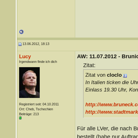
13.06.2012, 18:13
AW: 11.07.2012 - Brunic
Lucy
Irgendwann finde ich dich
Zitat:
Zitat von
cloclo
In Italien ticken die 
Einlass 19.30 Uhr, Ko
http://www.bruneck.c
Registriert seit: 04.10.2011
Ort: Cheb, Tschechien
http://www.stadtmark
Beiträge: 213
Für alle LVer, die nach 
bestellt (habe nur Auft