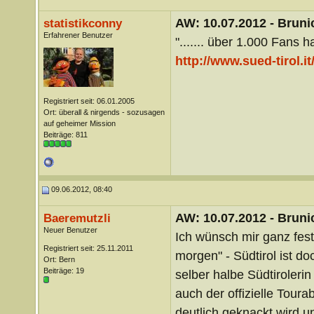
AW: 10.07.2012 - Brunic
statistikconny
Erfahrener Benutzer
"....... über 1.000 Fans 
http://www.sued-tirol.i
Registriert seit: 06.01.2005
Ort: überall & nirgends - sozusagen
auf geheimer Mission
Beiträge: 811
09.06.2012, 08:40
AW: 10.07.2012 - Brunic
Baeremutzli
Neuer Benutzer
Ich wünsch mir ganz fest
Registriert seit: 25.11.2011
morgen" - Südtirol ist doc
Ort: Bern
Beiträge: 19
selber halbe Südtirolerin
auch der offizielle Toura
deutlich geknackt wird u