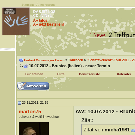
Startseite
|Â
Impressum
DAS IST LOS
CD / VINYL
Â» Infos
Â» jetzt bestellen!
»
Tourneen
»
"Schiffsverkehr"-Tour 2011 - 2
Herbert Grönemeyer Forum
10.07.2012 - Brunico (Italien) - neuer Termin
Bilderalben
Hilfe
Benutzerliste
Kalender
23.11.2011, 21:15
AW: 10.07.2012 - Brunic
marlon75
schwarz & weiß im wechsel
Zitat:
Zitat von
micha1981