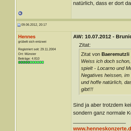
natürlich, dass er dort d
09.06.2012, 20:17
AW: 10.07.2012 - Brunic
Hennes
grübelt sich entzwei
Zitat:
Registriert seit: 29.11.2004
Zitat von
Baeremutzli
Ort: Münster
Beiträge: 4.810
Weiss ich doch schon, 
spielt - Locarno und M
Negatives heissen, im 
und hoffe natürlich, d
gibt!!!
Sind ja aber trotzdem ke
sondern ganz normale K
__________________
www.henneskonzerte.