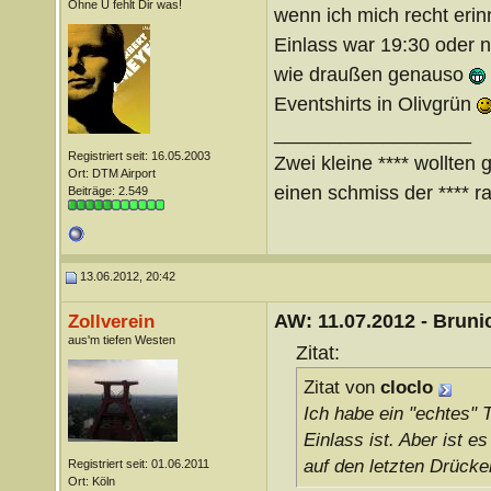
Ohne Ü fehlt Dir was!
wenn ich mich recht erin
Einlass war 19:30 oder n
wie draußen genauso
Eventshirts in Olivgrün
__________________
Registriert seit: 16.05.2003
Zwei kleine **** wollten 
Ort: DTM Airport
einen schmiss der **** ra
Beiträge: 2.549
13.06.2012, 20:42
AW: 11.07.2012 - Brunic
Zollverein
aus'm tiefen Westen
Zitat:
Zitat von
cloclo
Ich habe ein "echtes" T
Einlass ist. Aber ist e
auf den letzten Drücke
Registriert seit: 01.06.2011
Ort: Köln