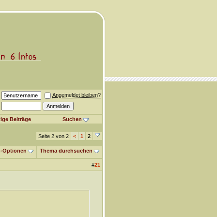
Angemeldet bleiben?
ige Beiträge
Suchen
Seite 2 von 2
<
1
2
-Optionen
Thema durchsuchen
#
21