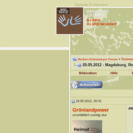
Startseite
|Â
Impressum
DAS IST LOS
CD / VINYL
Â» Infos
Â» jetzt bestellen!
»
Tourne
Herbert Grönemeyer Forum
20.05.2012 - Magdeburg, R
Bilderalben
Hilfe
18.05.2012, 20:31
AW
Grönlandpower
urverläßlich-sonnig-stur