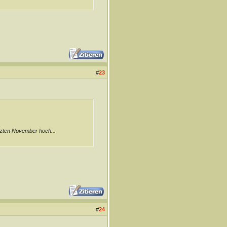
#
23
tzten November hoch...
#
24