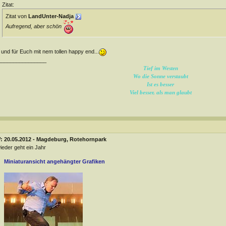
Zitat:
Zitat von
LandUnter-Nadja
Aufregend, aber schön
 und für Euch mit nem tollen happy end...
________________
Tief im Westen
Wo die Sonne verstaubt
Ist es besser
Viel besser, als man glaubt
: 20.05.2012 - Magdeburg, Rotehornpark
wieder geht ein Jahr
Miniaturansicht angehängter Grafiken