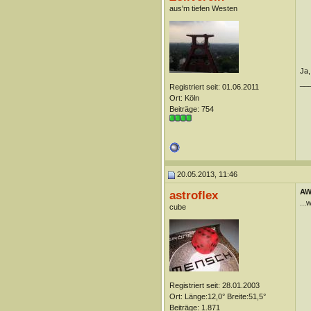
aus'm tiefen Westen
Ja,
__
Registriert seit: 01.06.2011
Ort: Köln
Beiträge: 754
20.05.2013, 11:46
AW
astroflex
...
cube
Registriert seit: 28.01.2003
Ort: Länge:12,0° Breite:51,5°
Beiträge: 1.871