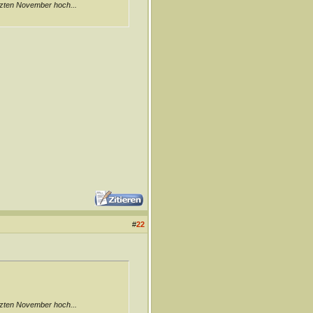
tzten November hoch...
#
22
tzten November hoch...