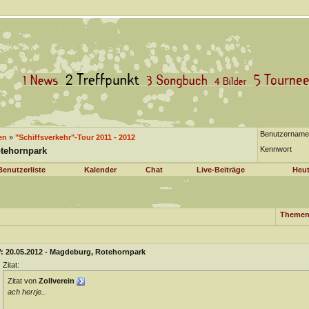
Benutzername
en
»
"Schiffsverkehr"-Tour 2011 - 2012
Kennwort
otehornpark
Benutzerliste
Kalender
Chat
Live-Beiträge
Heut
Themen
: 20.05.2012 - Magdeburg, Rotehornpark
Zitat:
Zitat von
Zollverein
ach herrje..