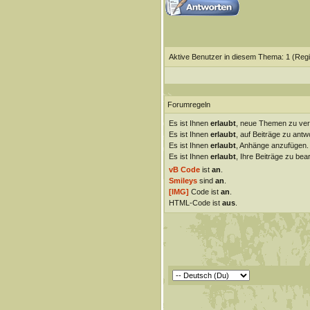
Aktive Benutzer in diesem Thema: 1
(Regi
Forumregeln
Es ist Ihnen
erlaubt
, neue Themen zu ver
Es ist Ihnen
erlaubt
, auf Beiträge zu antw
Es ist Ihnen
erlaubt
, Anhänge anzufügen.
Es ist Ihnen
erlaubt
, Ihre Beiträge zu bear
vB Code
ist
an
.
Smileys
sind
an
.
[IMG]
Code ist
an
.
HTML-Code ist
aus
.