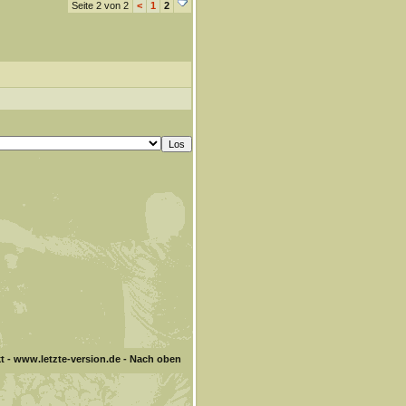
Seite 2 von 2
<
1
2
t
-
www.letzte-version.de
-
Nach oben