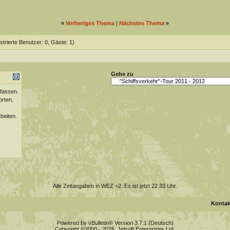
«
Vorheriges Thema
|
Nächstes Thema
»
strierte Benutzer: 0, Gäste: 1)
Gehe zu
fassen.
orten.
beiten.
Alle Zeitangaben in WEZ +2. Es ist jetzt
22:33
Uhr.
Kontak
Powered by vBulletin® Version 3.7.1 (Deutsch)
Copyright ©2000 - 2026, Jelsoft Enterprises Ltd.