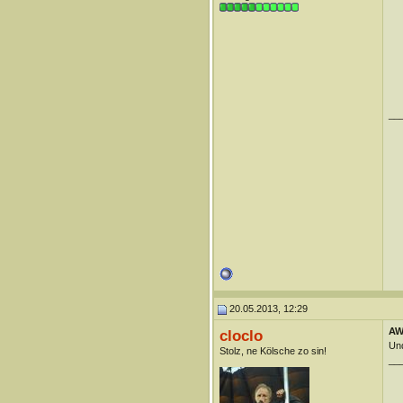
__
20.05.2013, 12:29
AW
cloclo
Und
Stolz, ne Kölsche zo sin!
__