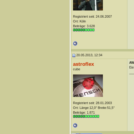
Registriert seit: 24.06.2007
Ort: Köln
Beiträge: 3.628
20.05.2013, 12:34
AW
astroflex
Eis
cube
__
Registriert seit: 28.01.2003
Ort: Länge:12,0° Breite:51,5°
Beiträge: 1.871