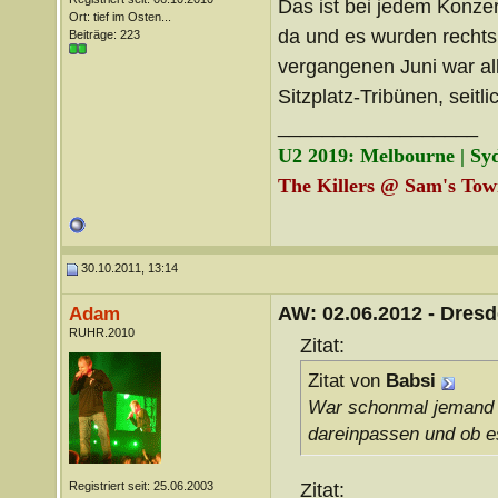
Das ist bei jedem Konze
Ort: tief im Osten...
da und es wurden rechts,
Beiträge: 223
vergangenen Juni war all
Sitzplatz-Tribünen, seitlic
__________________
U2 2019: Melbourne | Sy
The Killers @ Sam's Town
30.10.2011, 13:14
AW: 02.06.2012 - Dres
Adam
RUHR.2010
Zitat:
Zitat von
Babsi
War schonmal jemand 
dareinpassen und ob es
Zitat:
Registriert seit: 25.06.2003