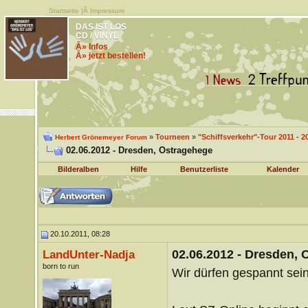
Startseite
|Â
Impressum
DAS IST LOS
CD / VINYL
Â» Infos
Â» jetzt bestellen!
»
Tourneen
»
"Schiffsverkehr"-Tour 2011 - 2
Herbert Grönemeyer Forum
02.06.2012 - Dresden, Ostragehege
Bilderalben
Hilfe
Benutzerliste
Kalender
20.10.2011, 08:28
02.06.2012 - Dresden,
LandUnter-Nadja
born to run
Wir dürfen gespannt sei