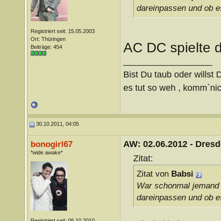
dareinpassen und ob es
Registriert seit: 15.05.2003
Ort: Thüringen
AC DC spielte 
Beiträge: 454
__________________
Bist Du taub oder willst 
es tut so weh , komm`nich
30.10.2011, 04:05
AW: 02.06.2012 - Dres
bonogirl67
*wide awake*
Zitat:
Zitat von
Babsi
War schonmal jemand 
dareinpassen und ob es
Registriert seit: 06.10.2010