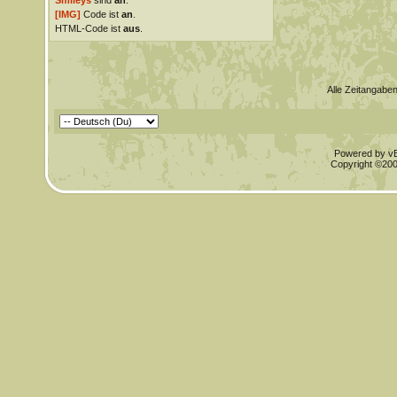
Smileys
sind
an
.
[IMG]
Code ist
an
.
HTML-Code ist
aus
.
Alle Zeitangaben
Powered by vBu
Copyright ©2000