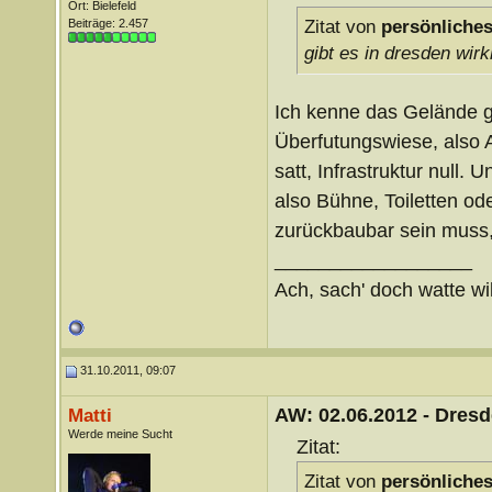
Ort: Bielefeld
Beiträge: 2.457
Zitat von
persönliches
gibt es in dresden wirk
Ich kenne das Gelände gu
Überfutungswiese, also A
satt, Infrastruktur null. 
also Bühne, Toiletten od
zurückbaubar sein muss, 
__________________
Ach, sach' doch watte wil
31.10.2011, 09:07
AW: 02.06.2012 - Dres
Matti
Werde meine Sucht
Zitat:
Zitat von
persönliches