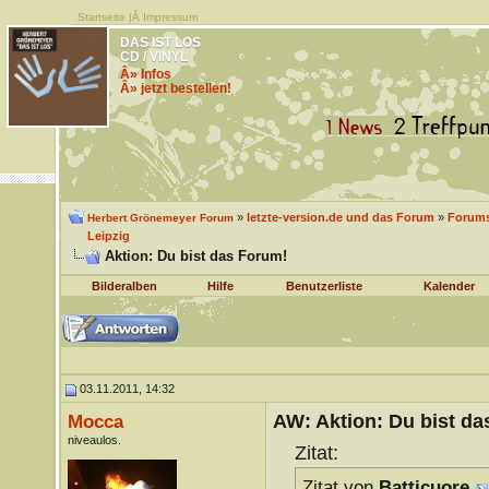
Startseite
|Â
Impressum
DAS IST LOS
CD / VINYL
Â» Infos
Â» jetzt bestellen!
»
letzte-version.de und das Forum
»
Forums
Herbert Grönemeyer Forum
Leipzig
Aktion: Du bist das Forum!
Bilderalben
Hilfe
Benutzerliste
Kalender
03.11.2011, 14:32
AW: Aktion: Du bist da
Mocca
niveaulos.
Zitat:
Zitat von
Batticuore