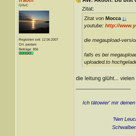
fraoth
GHvC
Zitat:
Zitat von
Mocca
youtube:
http://www.
die megaupload-versi
Registriert seit: 12.06.2007
Ort: pantam
Beiträge: 856
falls es bei megaupload
uploaded.to hochgelad
die leitung glüht... viel
__________________
Ich tätowier' mir deine
'Nen Leuch
Schwalben 