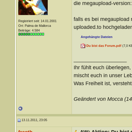
die megaupload-version
falls es bei megaupload n
Registriert seit: 14.01.2001
Ort: Palma de Mallorca
uploaded.to hochgelade
Beiträge: 4.584
Angehängte Dateien
Du bist das Forum.pdf
(7,0 KB
__________________
Ihr fühlt euch überlegen,
mischt euch in unser Le
Was Freiheit ist, versteht 
Geändert von Mocca (1
13.11.2011, 23:05
AW: Aktion: Du bist