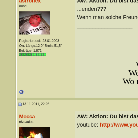
AW: Aktion: Du bist da
astroflex
cube
...enden???
Wenn man solche Freund
__________________
Registriert seit: 28.01.2003
Ort: Länge:12,0° Breite:51,5°
Beiträge: 1.871
Wo
Wo m
13.11.2011, 22:26
AW: Aktion: Du bist da
Mocca
niveaulos.
youtube:
http://www.y