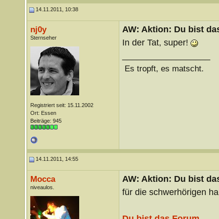
14.11.2011, 10:38
AW: Aktion: Du bist da
nj0y
Sternseher
In der Tat, super!
__________________
Es tropft, es matscht.
Registriert seit: 15.11.2002
Ort: Essen
Beiträge: 945
14.11.2011, 14:55
AW: Aktion: Du bist da
Mocca
niveaulos.
für die schwerhörigen ha
Du bist das Forum